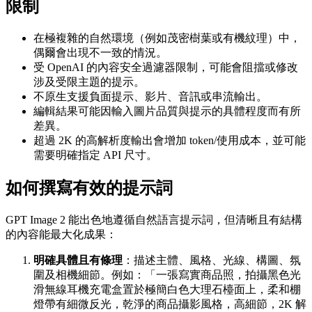
限制
在極複雜的自然環境（例如茂密樹葉或有機紋理）中，
偶爾會出現不一致的情況。
受 OpenAI 的內容安全過濾器限制，可能會阻擋或修改
涉及受限主題的提示。
不原生支援負面提示、影片、音訊或串流輸出。
編輯結果可能因輸入圖片品質與提示的具體程度而有所
差異。
超過 2K 的高解析度輸出會增加 token/使用成本，並可能
需要明確指定 API 尺寸。
如何撰寫有效的提示詞
GPT Image 2 能出色地遵循自然語言提示詞，但清晰且有結構
的內容能最大化成果：
明確具體且有條理
：描述主體、風格、光線、構圖、氛
圍及相機細節。例如：「一張寫實商品照，拍攝黑色光
滑無線耳機充電盒置於極簡白色大理石檯面上，柔和棚
燈帶有細微反光，乾淨的商品攝影風格，高細節，2K 解