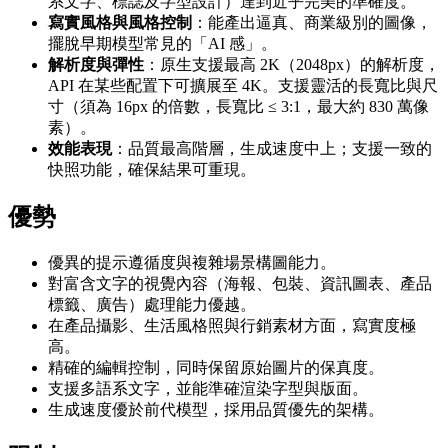
系文字、標誌及字型設計）達到近乎完美的準確度。
寫實風格與風格控制
：能產出逼真、商業級別的圖像，
擺脫早期模型常見的「AI 感」。
解析度與彈性
：原生支援最高 2K（2048px）的解析度，
API 在某些配置下可擴展至 4K。支援靈活的長寬比與尺
寸（須為 16px 的倍數，長寬比 ≤ 3:1，最大約 830 萬像
素）。
效能表現
：品質最高階層，生成速度中上；支援一致的
快照功能，確保結果可重現。
優勢
優異的提示遵循度與複雜場景構圖能力。
對富含文字的視覺內容（海報、包裝、資訊圖表、產品
標籤、廣告）處理能力優越。
在產品攝影、生活風格照與行銷素材方面，寫實度極
高。
精確的編輯控制，同時保留原始圖片的保真度。
支援多語系文字，並能準確渲染字型與版面。
生成速度優於前代模型，採用品質優先的架構。