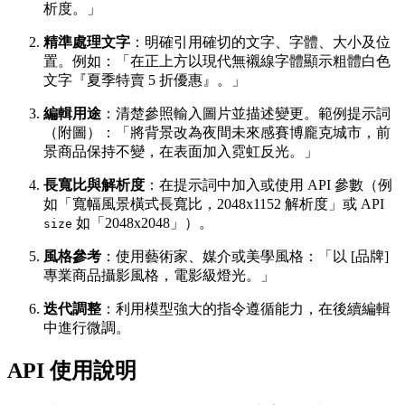
析度。」
精準處理文字
：明確引用確切的文字、字體、大小及位
置。例如：「在正上方以現代無襯線字體顯示粗體白色
文字『夏季特賣 5 折優惠』。」
編輯用途
：清楚參照輸入圖片並描述變更。範例提示詞
（附圖）：「將背景改為夜間未來感賽博龐克城市，前
景商品保持不變，在表面加入霓虹反光。」
長寬比與解析度
：在提示詞中加入或使用 API 參數（例
如「寬幅風景橫式長寬比，2048x1152 解析度」或 API
如「2048x2048」）。
size
風格參考
：使用藝術家、媒介或美學風格：「以 [品牌]
專業商品攝影風格，電影級燈光。」
迭代調整
：利用模型強大的指令遵循能力，在後續編輯
中進行微調。
API 使用說明