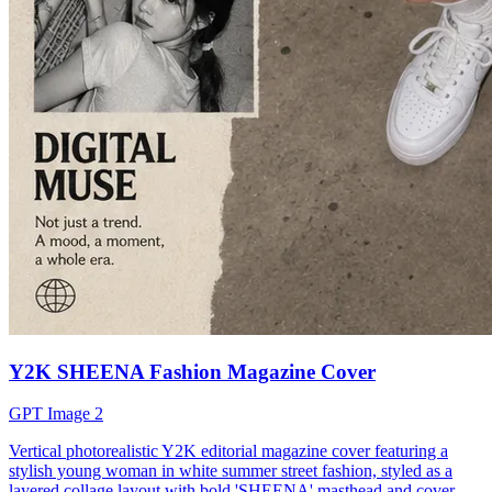
Y2K SHEENA Fashion Magazine Cover
GPT Image 2
Vertical photorealistic Y2K editorial magazine cover featuring a
stylish young woman in white summer street fashion, styled as a
layered collage layout with bold 'SHEENA' masthead and cover