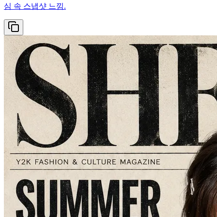
심 속 스냅샷 느낌.