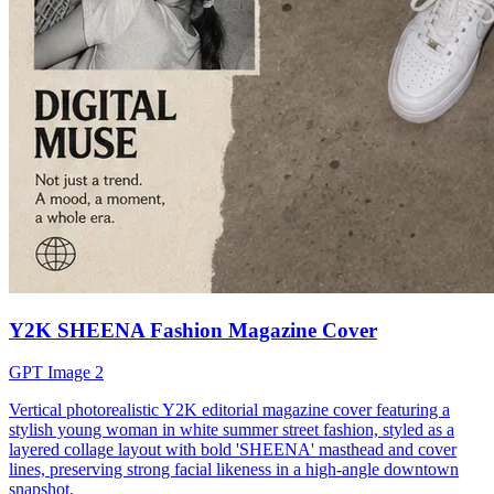
Y2K SHEENA Fashion Magazine Cover
GPT Image 2
Vertical photorealistic Y2K editorial magazine cover featuring a
stylish young woman in white summer street fashion, styled as a
layered collage layout with bold 'SHEENA' masthead and cover
lines, preserving strong facial likeness in a high-angle downtown
snapshot.