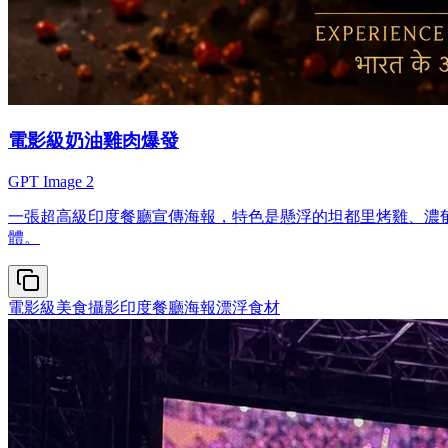
電影級奶油雞肉爆發
GPT Image 2
一張超高級印度餐廳宣傳海報，特色是懸浮的坦都里烤雞、濃
體。
電影級美食攝影
印度餐廳海報
漂浮食材