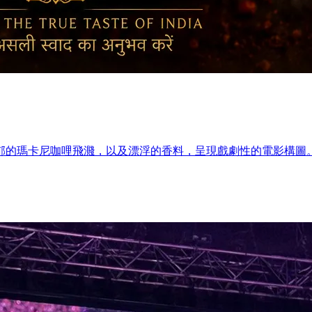
郁的瑪卡尼咖哩飛濺，以及漂浮的香料，呈現戲劇性的電影構圖