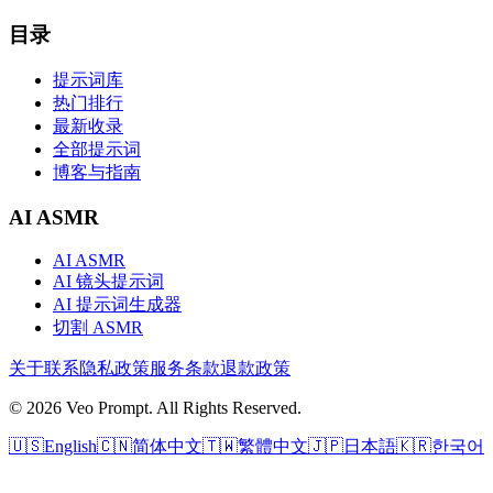
目录
提示词库
热门排行
最新收录
全部提示词
博客与指南
AI ASMR
AI ASMR
AI 镜头提示词
AI 提示词生成器
切割 ASMR
关于
联系
隐私政策
服务条款
退款政策
© 2026 Veo Prompt. All Rights Reserved.
🇺🇸
English
🇨🇳
简体中文
🇹🇼
繁體中文
🇯🇵
日本語
🇰🇷
한국어