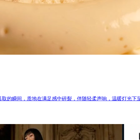
舀取的瞬间，质地在满足感中碎裂，伴随轻柔声响，温暖灯光下