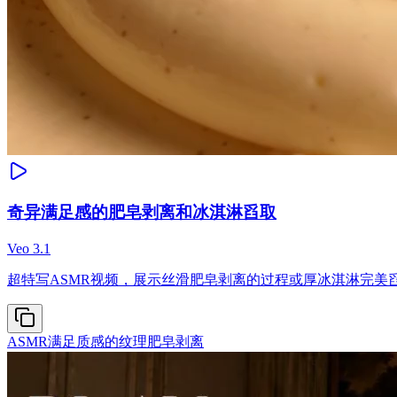
奇异满足感的肥皂剥离和冰淇淋舀取
Veo 3.1
超特写ASMR视频，展示丝滑肥皂剥离的过程或厚冰淇淋完美
ASMR
满足质感的纹理
肥皂剥离