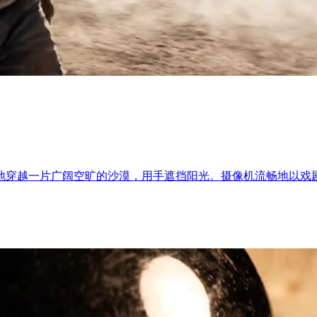
地穿越一片广阔空旷的沙漠，用手遮挡阳光。摄像机流畅地以戏