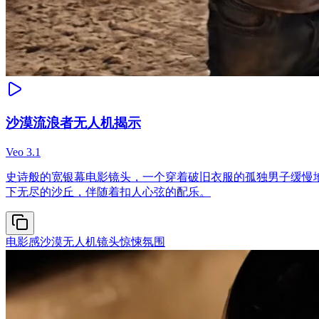
沙漠流浪者无人机揭示
Veo 3.1
史诗般的宽银幕电影镜头，一个穿着破旧衣服的孤独男子缓慢
下无尽的沙丘，伴随着扣人心弦的配乐。
电影感沙漠
无人机镜头
惊悚氛围