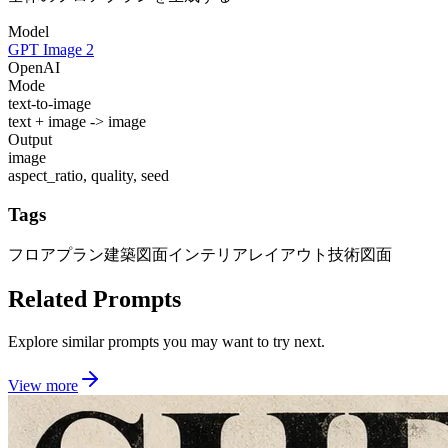
Model
GPT Image 2
OpenAI
Mode
text-to-image
text + image -> image
Output
image
aspect_ratio, quality, seed
Tags
フロアプラン
建築図面
インテリアレイアウト
技術図面
Related Prompts
Explore similar prompts you may want to try next.
View more