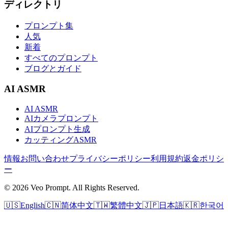
ディレクトリ
プロンプト集
人気
新着
すべてのプロンプト
ブログとガイド
AI ASMR
AI ASMR
AIカメラプロンプト
AIプロンプト生成
カッティングASMR
情報
お問い合わせ
プライバシーポリシー
利用規約
返金ポリシ
ー
© 2026 Veo Prompt. All Rights Reserved.
🇺🇸
English
🇨🇳
简体中文
🇹🇼
繁體中文
🇯🇵
日本語
🇰🇷
한국어