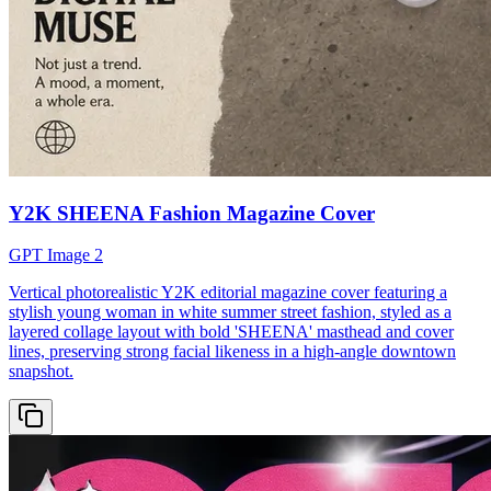
Y2K SHEENA Fashion Magazine Cover
GPT Image 2
Vertical photorealistic Y2K editorial magazine cover featuring a
stylish young woman in white summer street fashion, styled as a
layered collage layout with bold 'SHEENA' masthead and cover
lines, preserving strong facial likeness in a high-angle downtown
snapshot.