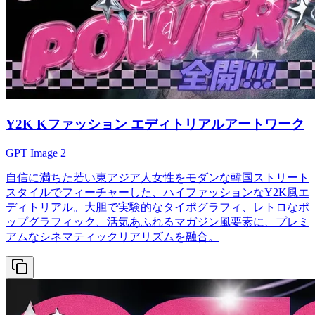
Y2K Kファッション エディトリアルアートワーク
GPT Image 2
自信に満ちた若い東アジア人女性をモダンな韓国ストリート
スタイルでフィーチャーした、ハイファッションなY2K風エ
ディトリアル。大胆で実験的なタイポグラフィ、レトロなポ
ップグラフィック、活気あふれるマガジン風要素に、プレミ
アムなシネマティックリアリズムを融合。