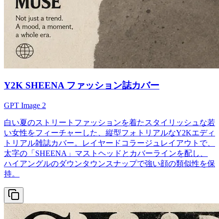
Y2K SHEENA ファッション誌カバー
GPT Image 2
白い夏のストリートファッションを着たスタイリッシュな若
い女性をフィーチャーした、縦型フォトリアルなY2Kエディ
トリアル雑誌カバー。レイヤードコラージュレイアウトで、
太字の「SHEENA」マストヘッドとカバーラインを配し、
ハイアングルのダウンタウンスナップで強い顔の類似性を保
持。