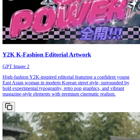
Y2K K-Fashion Editorial Artwork
GPT Image 2
High-fashion Y2K-inspired editorial featuring a confident young
East Asian woman in modern Korean street style, surrounded by
bold experimental typography, retro pop graphics, and vibrant
magazine-style elements with premium cinematic realism.