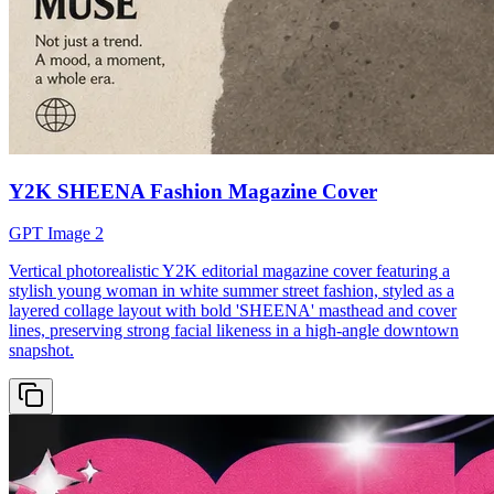
Y2K SHEENA Fashion Magazine Cover
GPT Image 2
Vertical photorealistic Y2K editorial magazine cover featuring a
stylish young woman in white summer street fashion, styled as a
layered collage layout with bold 'SHEENA' masthead and cover
lines, preserving strong facial likeness in a high-angle downtown
snapshot.