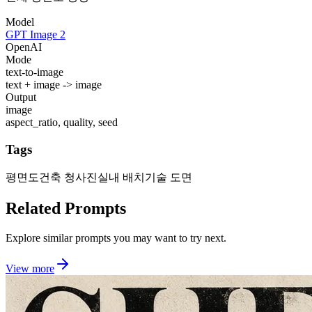
Model
GPT Image 2
OpenAI
Mode
text-to-image
text + image -> image
Output
image
aspect_ratio, quality, seed
Tags
평면도
건축 청사진
실내 배치
기술 도면
Related Prompts
Explore similar prompts you may want to try next.
View more