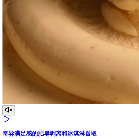
奇异满足感的肥皂剥离和冰淇淋舀取