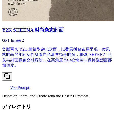
Y2K SHEENA 时尚杂志封面
GPT Image 2
竖版写实 Y2K 编辑型杂志封面，以叠层拼贴布局呈现一位风
格时尚的年轻女性身着白色夏季街头时尚，粗体 'SHEENA' 刊
头与封面标题交相辉映，在高角度市中心快照中保持强烈面部
相似度。
Veo Prompt
Discover, Share, and Create with the Best AI Prompts
ディレクトリ