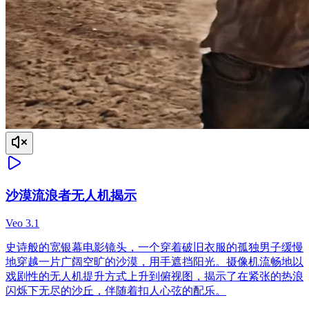
沙漠流浪者无人机揭示
Veo 3.1
史诗般的宽银幕电影镜头，一个穿着破旧衣服的孤独男子缓慢
地穿越一片广阔空旷的沙漠，用手遮挡阳光。摄像机流畅地以
戏剧性的无人机提升方式上升到俯视图，揭示了在紧张的热浪
闪烁下无尽的沙丘，伴随着扣人心弦的配乐。