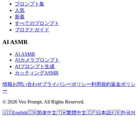
プロンプト集
人気
新着
すべてのプロンプト
ブログとガイド
AI ASMR
AI ASMR
AIカメラプロンプト
AIプロンプト生成
カッティングASMR
情報
お問い合わせ
プライバシーポリシー
利用規約
返金ポリシ
ー
© 2026 Veo Prompt. All Rights Reserved.
🇺🇸
English
🇨🇳
简体中文
🇹🇼
繁體中文
🇯🇵
日本語
🇰🇷
한국어