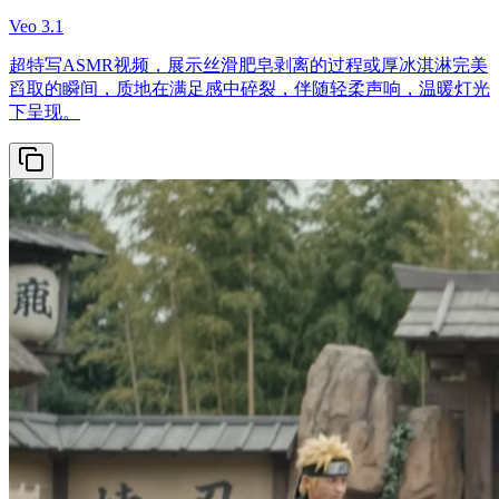
Veo 3.1
超特写ASMR视频，展示丝滑肥皂剥离的过程或厚冰淇淋完美
舀取的瞬间，质地在满足感中碎裂，伴随轻柔声响，温暖灯光
下呈现。