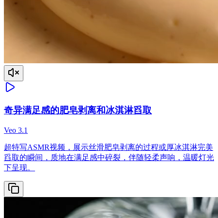
奇异满足感的肥皂剥离和冰淇淋舀取
Veo 3.1
超特写ASMR视频，展示丝滑肥皂剥离的过程或厚冰淇淋完美
舀取的瞬间，质地在满足感中碎裂，伴随轻柔声响，温暖灯光
下呈现。