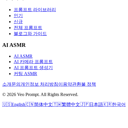
프롬프트 라이브러리
인기
신규
전체 프롬프트
블로그와 가이드
AI ASMR
AI ASMR
AI 카메라 프롬프트
AI 프롬프트 생성기
커팅 ASMR
소개
문의
개인정보 처리방침
이용약관
환불 정책
© 2026 Veo Prompt. All Rights Reserved.
🇺🇸
English
🇨🇳
简体中文
🇹🇼
繁體中文
🇯🇵
日本語
🇰🇷
한국어