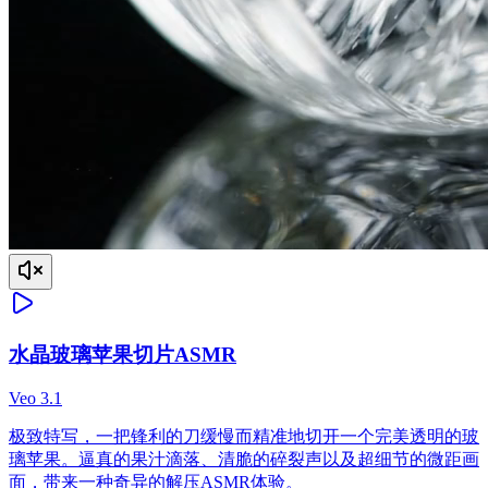
水晶玻璃苹果切片ASMR
Veo 3.1
极致特写，一把锋利的刀缓慢而精准地切开一个完美透明的玻
璃苹果。逼真的果汁滴落、清脆的碎裂声以及超细节的微距画
面，带来一种奇异的解压ASMR体验。