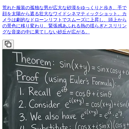
荒れた服装の孤独な男が広大な砂漠をゆっくりと歩き、手で
顔を太陽から遮る壮大なワイドシネマティックショット。カ
メラは劇的なドローンリフトでスムーズに上昇し、頭上から
の景色に移り変わり、緊張感あふれる熱の揺らぎとスリリン
グな音楽の中に果てしない砂丘が広がる。