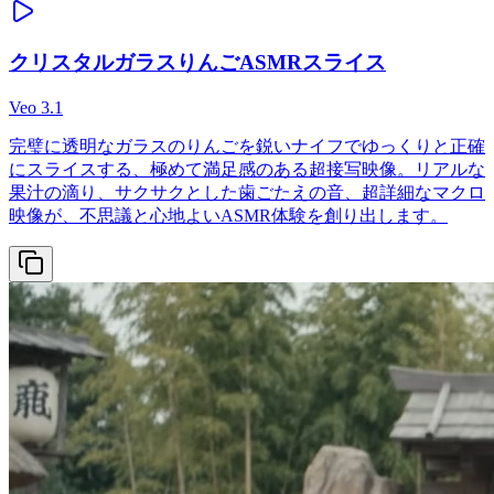
クリスタルガラスりんごASMRスライス
Veo 3.1
完璧に透明なガラスのりんごを鋭いナイフでゆっくりと正確
にスライスする、極めて満足感のある超接写映像。リアルな
果汁の滴り、サクサクとした歯ごたえの音、超詳細なマクロ
映像が、不思議と心地よいASMR体験を創り出します。