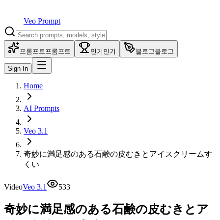
Veo Prompt
프롬프트
프롬프트
인기
인기
블로그
블로그
Sign In
Home
AI Prompts
Veo 3.1
奇妙に満足感のある石鹸の皮むきとアイスクリームす
くい
Video
Veo 3.1
533
奇妙に満足感のある石鹸の皮むきとア