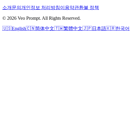
소개
문의
개인정보 처리방침
이용약관
환불 정책
© 2026 Veo Prompt. All Rights Reserved.
🇺🇸
English
🇨🇳
简体中文
🇹🇼
繁體中文
🇯🇵
日本語
🇰🇷
한국어