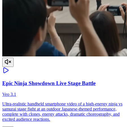
Epic Ninja Showdown Live Stage Battle
Veo 3.1
Ultra-realistic handheld smartphone video of a high-energy ninja vs
samurai stage fight at an outdoor Japanese-themed performance,
complete with clones, energy attacks, dramatic choreography, and
excited audience reactions.