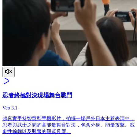
忍者終極對決現場舞台戰鬥
Veo 3.1
超真實手持智慧型手機影片，拍攝一場戶外日本主題表演中，
忍者與武士之間的高能量舞台對決，包含分身、能量攻擊、戲
劇性編舞以及興奮的觀眾反應。