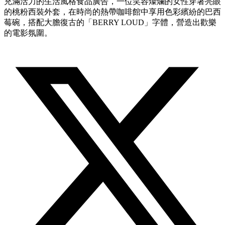
充滿活力的生活風格食品廣告，一位笑容燦爛的女性穿著亮眼
的桃粉西裝外套，在時尚的熱帶咖啡館中享用色彩繽紛的巴西
莓碗，搭配大膽復古的「BERRY LOUD」字體，營造出歡樂
的電影氛圍。