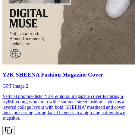
Y2K SHEENA Fashion Magazine Cover
GPT Image 2
Vertical photorealistic Y2K editorial magazine cover featuring a
stylish young woman in white summer street fashion, styled as a
layered collage layout with bold 'SHEENA' masthead and cover
lines, preserving strong facial likeness in a high-angle downtown
snapshot.