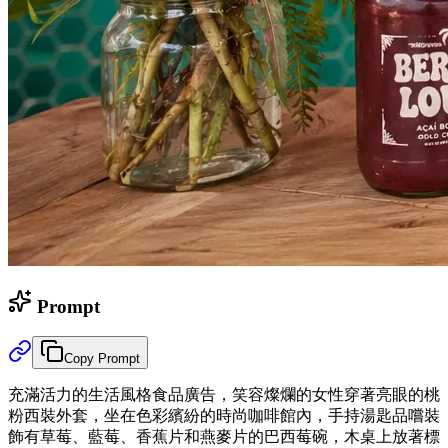
Prompt
Copy Prompt
充滿活力的生活風格食品廣告，笑容燦爛的女性穿著亮眼的桃
粉西裝外套，坐在色彩繽紛的時尚咖啡館內，手持湯匙品嚐裝
飾有草莓、藍莓、香蕉片和燕麥片的巴西莓碗，木桌上放著標