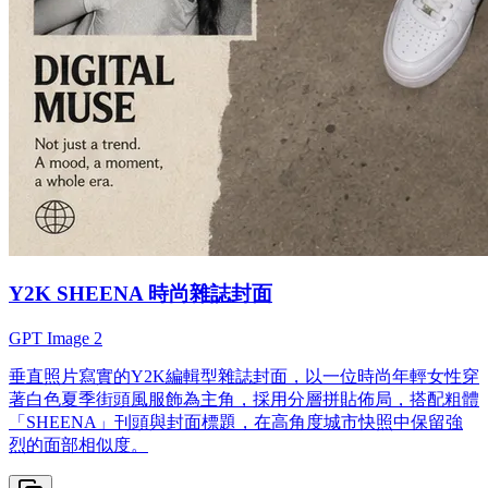
Y2K SHEENA 時尚雜誌封面
GPT Image 2
垂直照片寫實的Y2K編輯型雜誌封面，以一位時尚年輕女性穿
著白色夏季街頭風服飾為主角，採用分層拼貼佈局，搭配粗體
「SHEENA」刊頭與封面標題，在高角度城市快照中保留強
烈的面部相似度。