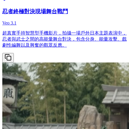
忍者終極對決現場舞台戰鬥
Veo 3.1
超真實手持智慧型手機影片，拍攝一場戶外日本主題表演中，
忍者與武士之間的高能量舞台對決，包含分身、能量攻擊、戲
劇性編舞以及興奮的觀眾反應。