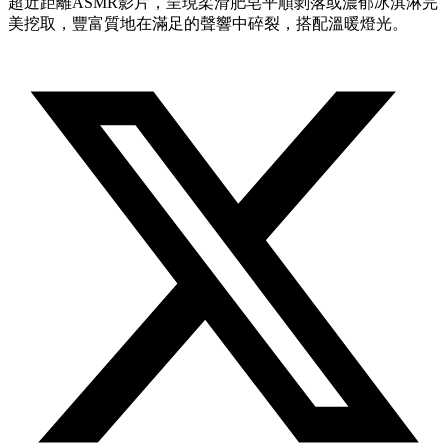
超近距離ASMR影片，呈現柔滑肥皂平順剝落或濃郁冰淇淋完
美挖取，豐富質地在滿足的聲響中碎裂，搭配溫暖燈光。