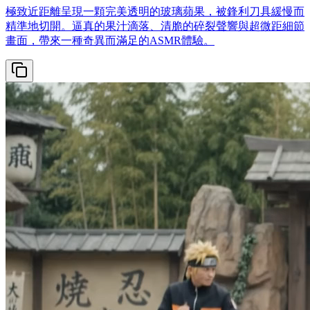
極致近距離呈現一顆完美透明的玻璃蘋果，被鋒利刀具緩慢而
精準地切開。逼真的果汁滴落、清脆的碎裂聲響與超微距細節
畫面，帶來一種奇異而滿足的ASMR體驗。