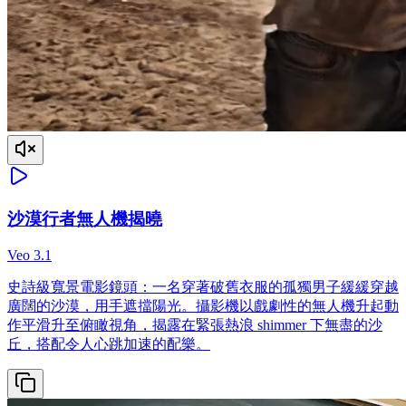
沙漠行者無人機揭曉
Veo 3.1
史詩級寬景電影鏡頭：一名穿著破舊衣服的孤獨男子緩緩穿越
廣闊的沙漠，用手遮擋陽光。攝影機以戲劇性的無人機升起動
作平滑升至俯瞰視角，揭露在緊張熱浪 shimmer 下無盡的沙
丘，搭配令人心跳加速的配樂。