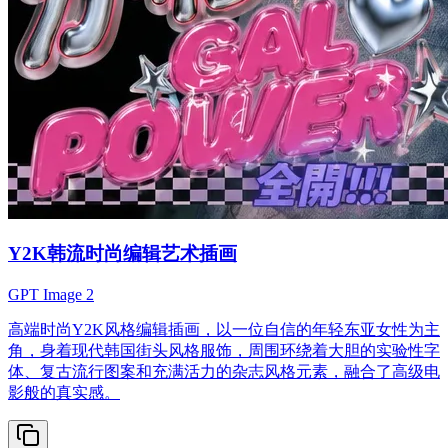
Y2K韩流时尚编辑艺术插画
GPT Image 2
高端时尚Y2K风格编辑插画，以一位自信的年轻东亚女性为主
角，身着现代韩国街头风格服饰，周围环绕着大胆的实验性字
体、复古流行图案和充满活力的杂志风格元素，融合了高级电
影般的真实感。