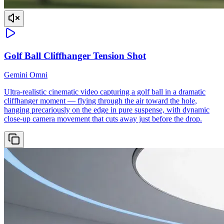
Golf Ball Cliffhanger Tension Shot
Gemini Omni
Ultra-realistic cinematic video capturing a golf ball in a dramatic
cliffhanger moment — flying through the air toward the hole,
hanging precariously on the edge in pure suspense, with dynamic
close-up camera movement that cuts away just before the drop.