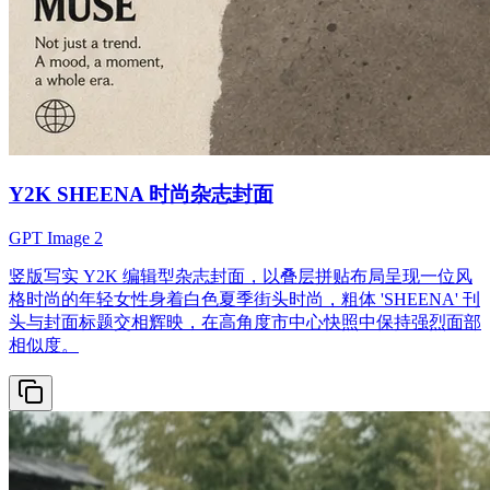
Y2K SHEENA 时尚杂志封面
GPT Image 2
竖版写实 Y2K 编辑型杂志封面，以叠层拼贴布局呈现一位风
格时尚的年轻女性身着白色夏季街头时尚，粗体 'SHEENA' 刊
头与封面标题交相辉映，在高角度市中心快照中保持强烈面部
相似度。