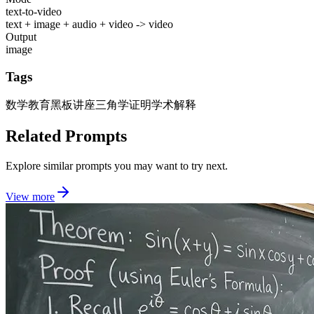
text-to-video
text + image + audio + video -> video
Output
image
Tags
数学教育
黑板讲座
三角学证明
学术解释
Related Prompts
Explore similar prompts you may want to try next.
View more