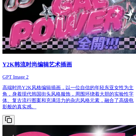
Y2K韩流时尚编辑艺术插画
GPT Image 2
高端时尚Y2K风格编辑插画，以一位自信的年轻东亚女性为主
角，身着现代韩国街头风格服饰，周围环绕着大胆的实验性字
体、复古流行图案和充满活力的杂志风格元素，融合了高级电
影般的真实感。