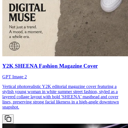
Y2K SHEENA Fashion Magazine Cover
GPT Image 2
Vertical photorealistic Y2K editorial magazine cover featuring a
stylish young woman in white summer street fashion, styled as a
layered collage layout with bold 'SHEENA' masthead and cover
lines, preserving strong facial likeness in a high-angle downtown
snapshot.