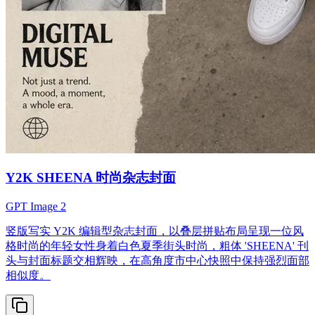
Y2K SHEENA 时尚杂志封面
GPT Image 2
竖版写实 Y2K 编辑型杂志封面，以叠层拼贴布局呈现一位风
格时尚的年轻女性身着白色夏季街头时尚，粗体 'SHEENA' 刊
头与封面标题交相辉映，在高角度市中心快照中保持强烈面部
相似度。