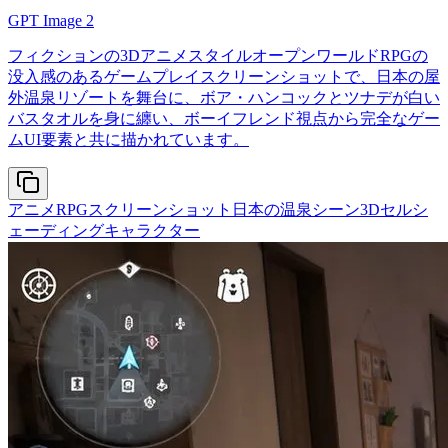
GPT Image 2
フィクションの3DアニメスタイルオープンワールドRPGの
没入感のあるゲームプレイスクリーンショットで、日本の屋
外温泉リゾートを舞台に、ボア・ハンコックとツナデが白い
バスタオルを身に纏い、ボーイフレンド視点から完全なゲー
ムUI要素と共に描かれています。
アニメRPGスクリーンショット
日本の温泉シーン
3Dセルシ
ェーディングキャラクター