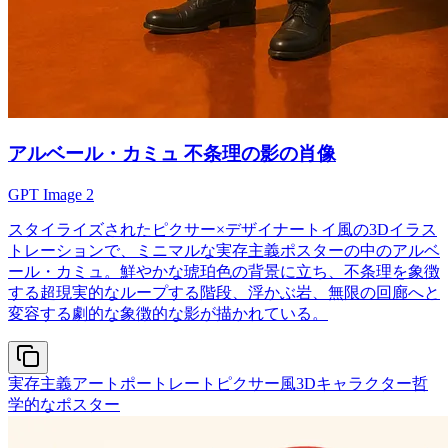
アルベール・カミュ 不条理の影の肖像
GPT Image 2
スタイライズされたピクサー×デザイナートイ風の3Dイラス
トレーションで、ミニマルな実存主義ポスターの中のアルベ
ール・カミュ。鮮やかな琥珀色の背景に立ち、不条理を象徴
する超現実的なループする階段、浮かぶ岩、無限の回廊へと
変容する劇的な象徴的な影が描かれている。
実存主義アートポートレート
ピクサー風3Dキャラクター
哲
学的なポスター