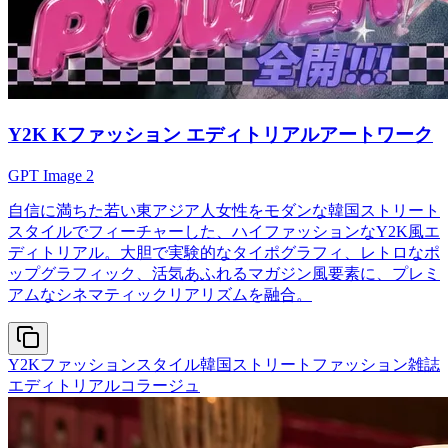
Y2K Kファッション エディトリアルアートワーク
GPT Image 2
自信に満ちた若い東アジア人女性をモダンな韓国ストリート
スタイルでフィーチャーした、ハイファッションなY2K風エ
ディトリアル。大胆で実験的なタイポグラフィ、レトロなポ
ップグラフィック、活気あふれるマガジン風要素に、プレミ
アムなシネマティックリアリズムを融合。
Y2Kファッションスタイル
韓国ストリートファッション
雑誌
エディトリアルコラージュ