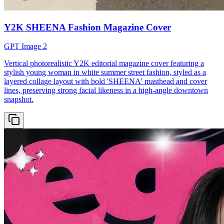
Y2K SHEENA Fashion Magazine Cover
GPT Image 2
Vertical photorealistic Y2K editorial magazine cover featuring a
stylish young woman in white summer street fashion, styled as a
layered collage layout with bold 'SHEENA' masthead and cover
lines, preserving strong facial likeness in a high-angle downtown
snapshot.