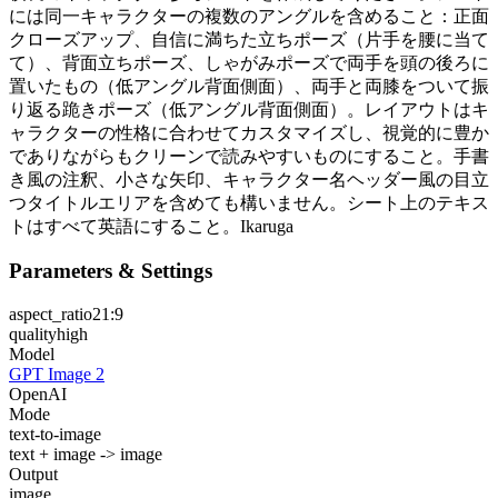
には同一キャラクターの複数のアングルを含めること：正面
クローズアップ、自信に満ちた立ちポーズ（片手を腰に当て
て）、背面立ちポーズ、しゃがみポーズで両手を頭の後ろに
置いたもの（低アングル背面側面）、両手と両膝をついて振
り返る跪きポーズ（低アングル背面側面）。レイアウトはキ
ャラクターの性格に合わせてカスタマイズし、視覚的に豊か
でありながらもクリーンで読みやすいものにすること。手書
き風の注釈、小さな矢印、キャラクター名ヘッダー風の目立
つタイトルエリアを含めても構いません。シート上のテキス
トはすべて英語にすること。Ikaruga
Parameters & Settings
aspect_ratio
21:9
quality
high
Model
GPT Image 2
OpenAI
Mode
text-to-image
text + image -> image
Output
image