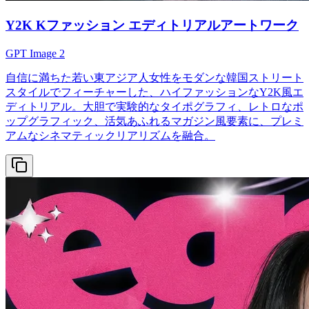
Y2K Kファッション エディトリアルアートワーク
GPT Image 2
自信に満ちた若い東アジア人女性をモダンな韓国ストリート
スタイルでフィーチャーした、ハイファッションなY2K風エ
ディトリアル。大胆で実験的なタイポグラフィ、レトロなポ
ップグラフィック、活気あふれるマガジン風要素に、プレミ
アムなシネマティックリアリズムを融合。