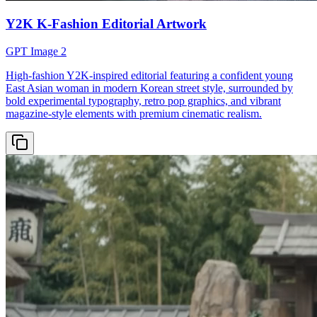
Y2K K-Fashion Editorial Artwork
GPT Image 2
High-fashion Y2K-inspired editorial featuring a confident young
East Asian woman in modern Korean street style, surrounded by
bold experimental typography, retro pop graphics, and vibrant
magazine-style elements with premium cinematic realism.