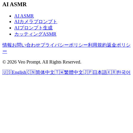
AI ASMR
AI ASMR
AIカメラプロンプト
AIプロンプト生成
カッティングASMR
情報
お問い合わせ
プライバシーポリシー
利用規約
返金ポリシ
ー
© 2026 Veo Prompt. All Rights Reserved.
🇺🇸
English
🇨🇳
简体中文
🇹🇼
繁體中文
🇯🇵
日本語
🇰🇷
한국어