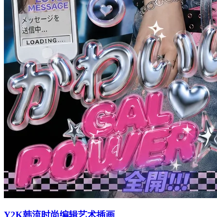
Y2K韩流时尚编辑艺术插画