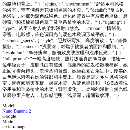
的胳膊和背上。" }, "setting": { "environment": "舒适乡村风格
的浴室，带有倾斜天花板和裸露的木梁。", "details": "复古风
格浴缸，外部为深色或铜色。虚化的背景中有灰蓝色墙砖、磨
砂窗户和摆放着绿色瓶子及垂吊植物的木架。" }, "lighting": {
"type": "从窗户射入的柔和漫射自然光。", "mood": "情绪化、
亲密、电影感，冷色调日光与暖色木质调形成平衡。" },
"technical_specs": { "style": "照片级写实，高度细致，专业肖像
摄影。", "camera": "浅景深，对焦于被摄者的面部和眼睛。",
"resolution": "8k分辨率，超细致皮肤纹理和泡沫反光。" } },
"full_prompt": "一幅高度细致、照片级逼真的8k肖像，描绘一
位年轻女子，皮肤苍白有雀斑，湿漉漉的红发松散地盘起，她
正回眸看向镜头，表情柔和自然。她坐在复古浴缸中，厚实的
白色泡沫附着在她的背部和手臂上。场景是舒适乡村风格的浴
室，带有倾斜天花板、裸露木梁、灰蓝色墙砖和一张摆放着洗
浴用品和垂坠植物的木架（背景虚化）。柔和的漫射自然光线
从磨砂窗户射入，电影感照明，浅景深，超细致纹理。" }
Model
Nano Banana 2
Google
Mode
text-to-image