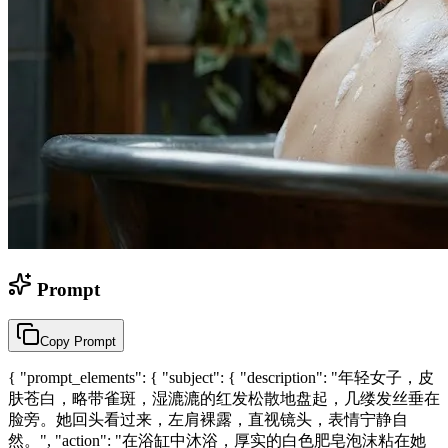
Prompt
Copy Prompt
{ "prompt_elements": { "subject": { "description": "年轻女子，皮
肤苍白，略带雀斑，湿漉漉的红发松散地盘起，几缕发丝垂在
脸旁。她回头看过来，左肩裸露，直视镜头，表情宁静自
然。", "action": "在浴缸中沐浴，厚实的白色肥皂泡沫粘在她