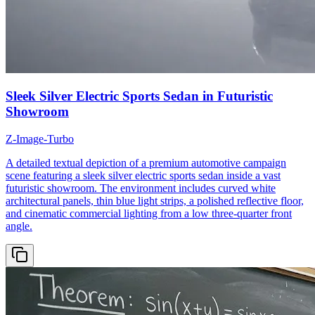
Sleek Silver Electric Sports Sedan in Futuristic
Showroom
Z-Image-Turbo
A detailed textual depiction of a premium automotive campaign
scene featuring a sleek silver electric sports sedan inside a vast
futuristic showroom. The environment includes curved white
architectural panels, thin blue light strips, a polished reflective floor,
and cinematic commercial lighting from a low three-quarter front
angle.