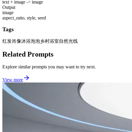
text + image -> image
Output
image
aspect_ratio, style, seed
Tags
红发肖像
沐浴泡泡
乡村浴室
自然光线
Related Prompts
Explore similar prompts you may want to try next.
View more