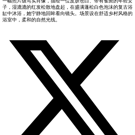
一幅照片级写实肖像，描绘一位皮肤苍白、带有雀斑的年轻女
子，湿漉漉的红发松散地盘起，在盛满蓬松白色泡沫的复古浴
缸中沐浴，她宁静地回眸看向镜头。场景设在舒适乡村风格的
浴室中，柔和的自然光线。