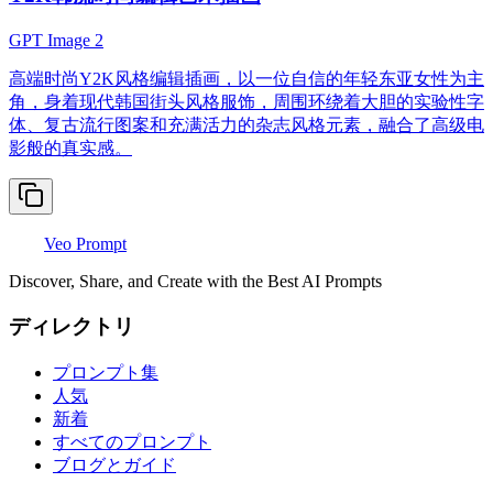
GPT Image 2
高端时尚Y2K风格编辑插画，以一位自信的年轻东亚女性为主
角，身着现代韩国街头风格服饰，周围环绕着大胆的实验性字
体、复古流行图案和充满活力的杂志风格元素，融合了高级电
影般的真实感。
Veo Prompt
Discover, Share, and Create with the Best AI Prompts
ディレクトリ
プロンプト集
人気
新着
すべてのプロンプト
ブログとガイド