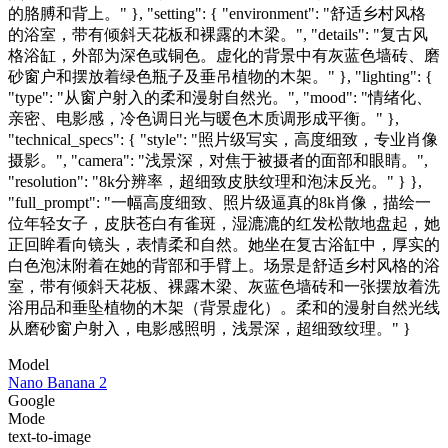
的胳膊和背上。" }, "setting": { "environment": "舒适乡村风格
的浴室，带有倾斜天花板和裸露的木梁。", "details": "复古风
格浴缸，外部为深色或铜色。虚化的背景中有灰蓝色墙砖、磨
砂窗户和摆放着绿色瓶子及垂吊植物的木架。" }, "lighting": {
"type": "从窗户射入的柔和漫射自然光。", "mood": "情绪化、
亲密、电影感，冷色调日光与暖色木质调形成平衡。" },
"technical_specs": { "style": "照片级写实，高度细致，专业肖像
摄影。", "camera": "浅景深，对焦于被摄者的面部和眼睛。",
"resolution": "8k分辨率，超细致皮肤纹理和泡沫反光。" } },
"full_prompt": "一幅高度细致、照片级逼真的8k肖像，描绘一
位年轻女子，皮肤苍白有雀斑，湿漉漉的红发松散地盘起，她
正回眸看向镜头，表情柔和自然。她坐在复古浴缸中，厚实的
白色泡沫附着在她的背部和手臂上。场景是舒适乡村风格的浴
室，带有倾斜天花板、裸露木梁、灰蓝色墙砖和一张摆放着洗
浴用品和垂坠植物的木架（背景虚化）。柔和的漫射自然光线
从磨砂窗户射入，电影感照明，浅景深，超细致纹理。" }
Model
Nano Banana 2
Google
Mode
text-to-image