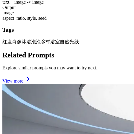
text + image -> image
Output
image
aspect_ratio, style, seed
Tags
红发肖像
沐浴泡泡
乡村浴室
自然光线
Related Prompts
Explore similar prompts you may want to try next.
View more