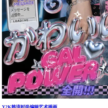
Y2K韩流时尚编辑艺术插画