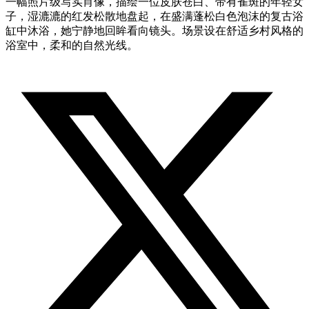
一幅照片级写实肖像，描绘一位皮肤苍白、带有雀斑的年轻女
子，湿漉漉的红发松散地盘起，在盛满蓬松白色泡沫的复古浴
缸中沐浴，她宁静地回眸看向镜头。场景设在舒适乡村风格的
浴室中，柔和的自然光线。