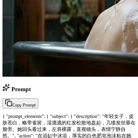
Prompt
Copy Prompt
{ "prompt_elements": { "subject": { "description": "年轻女子，皮
肤苍白，略带雀斑，湿漉漉的红发松散地盘起，几缕发丝垂在
脸旁。她回头看过来，左肩裸露，直视镜头，表情宁静自
然。", "action": "在浴缸中沐浴，厚实的白色肥皂泡沫粘在她