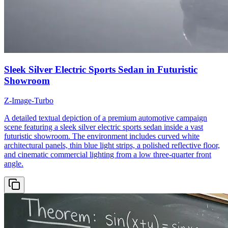
Sleek Silver Electric Sports Sedan in Futuristic
Showroom
Z-Image-Turbo
A detailed textual depiction of a premium automotive campaign
scene featuring a sleek silver electric sports sedan inside a vast
futuristic showroom. The environment includes curved white
architectural panels, thin blue light strips, a polished reflective floor,
and cinematic commercial lighting from a low three-quarter front
angle.