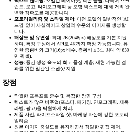
텍스트 렌더링
: 조밀한 레이아웃, 작은 글꼴, 다국어 스크
립트, 로고, 타이포그래피 등 포함 텍스트에 대해 거의 완
벽한 정확도를 제공합니다.
포토리얼리즘 및 스타일 제어
: 이전 모델의 일반적인 'AI
느낌' 없이 사실적이고 상업적 수준의 이미지를 생성합
니다.
해상도 및 유연성
: 최대 2K(2048px) 해상도를 기본 지원
하며, 특정 구성에서 API로 4K까지 확장 가능합니다. 유
연한 종횡비와 크기(16px 배수, 종횡비 ≤ 3:1, 최대 약 830
만 픽셀).
성능
: 중간 생성 속도의 최고 품질 계층; 재현 가능한 결
과를 위한 일관된 스냅샷 지원.
장점
탁월한 프롬프트 준수 및 복잡한 장면 구성.
텍스트가 많은 비주얼(포스터, 패키징, 인포그래픽, 제품
라벨, 광고)을 탁월하게 처리.
제품 사진, 라이프스타일 샷, 마케팅 자산에 강한 포토리
얼리즘.
원본 이미지 충실도를 유지하면서 정밀한 편집 제어.