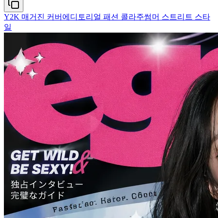
Y2K 매거진 커버
에디토리얼 패션 콜라주
썸머 스트리트 스타
일