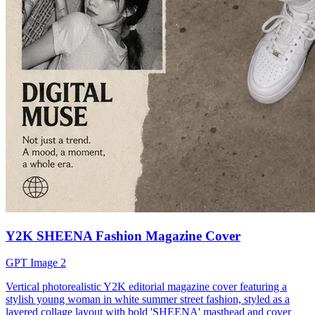
Y2K SHEENA Fashion Magazine Cover
GPT Image 2
Vertical photorealistic Y2K editorial magazine cover featuring a
stylish young woman in white summer street fashion, styled as a
layered collage layout with bold 'SHEENA' masthead and cover