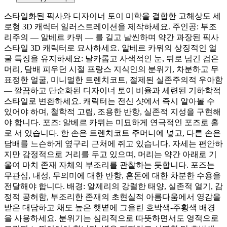
스타일화된 픽사와 디자이너 토이 미학을 결합한 고해상도 세
로형 3D 캐릭터 일러스트레이션을 제작하세요. 주인공: 부조
리주의 — 알베르 카뮈 — 를 길고 날씬하며 약간 과장된 픽사
스타일 3D 캐릭터로 묘사하세요. 알베르 카뮈의 상징적인 얼
굴 특징을 유지하세요: 날카롭고 사색적인 눈, 뒤로 넘긴 검은
머리, 담배 피우던 시절 프랑스 지식인의 분위기, 차분하고 무
표정한 얼굴, 미니멀한 트렌치코트, 절제된 실존주의적 우아함
— 깔끔하고 단순화된 디자이너 토이 비율과 세련된 기하학적
스타일로 변환하세요. 캐릭터는 전신 샷에서 즉시 알아볼 수
있어야 하며, 철학적 고립, 조용한 반항, 실존적 지성을 구현해
야 합니다. 포즈: 알베르 카뮈는 미묘하게 연극적인 포즈로 홀
로 서 있습니다. 한 손은 트렌치코트 주머니에 넣고, 다른 손은
담배를 느슨하게 옆구리 근처에 쥐고 있습니다. 자세는 편안하
지만 감정적으로 거리를 두고 있으며, 머리는 약간 아래로 기
울여 마치 존재 자체의 부조리를 관찰하는 듯합니다. 포즈는
무관심, 내성, 무의미에 대한 반항, 혼돈에 대한 차분한 수용을
전달해야 합니다. 배경: 알제리의 강렬한 태양, 실존적 열기, 감
정적 공허함, 부조리한 존재의 초현실적 아름다움에서 영감을
받은 대담하고 채도 높은 햇볕에 그을린 호박색-주황색 배경
을 사용하세요. 분위기는 심리적으로 따뜻하면서도 영적으로