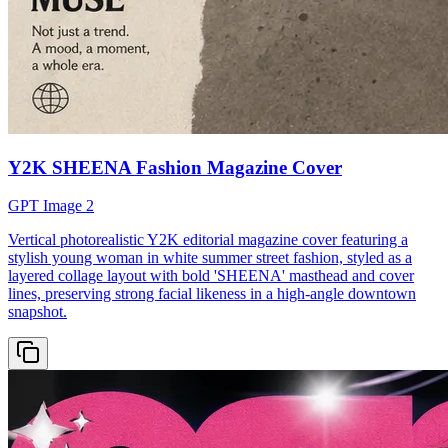
Y2K SHEENA Fashion Magazine Cover
GPT Image 2
Vertical photorealistic Y2K editorial magazine cover featuring a
stylish young woman in white summer street fashion, styled as a
layered collage layout with bold 'SHEENA' masthead and cover
lines, preserving strong facial likeness in a high-angle downtown
snapshot.