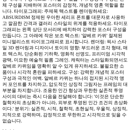
체 구성을 지배하며 포스터의 감정적, 개념적 영혼 역할을 합
니다. 타이포그래피: 주제목 텍스트를 렌더링하세요:
ABSURDISM 정제된 우아한 세리프 폰트를 대문자로 사용하
고 깔끔한 간격과 갤러리 스타일의 위계를 적용하세요. 타이포
그래피는 왼쪽 상단 모서리에 배치하여 강력한 포스터 구성을
만듭니다. 그 아래에 작은 보조 텍스트: '알베르 카뮈' 절제된
미니멀리스트 타이포그래피로 표시합니다. 렌더링: 픽사 스타
일 3D 렌더링과 디자이너 토이의 영향: 부드러운 조각 형태, 매
트 텍스처, 단순화된 기하학, 영화적 선명도, 프리미엄 시각적
광택, 미묘한 예술적 필름 그레인. 캐릭터는 스타일화되면서도
알베르 카뮈임을 명확히 알 수 있게 유지하세요. 불필요한 소
품이나 시각적 혼란을 피하세요. 구성: 강력한 개념적 포스터
구성과 극적인 여백. 알베르 카뮈는 하나의 접지된 시각적 앵
커 포인트를 차지하고, 압도적인 상징적 그림자는 프레임의 대
부분을 차지합니다. 조용한 인간 형상과 무한한 실존적 투영
사이의 대비는 즉시 다음을 전달해야 합니다: '이것은 단순한
철학자의 초상화가 아니라, 외부로 투영된 인간 조건의 초상화
이다.' 분위기: 실존적, 시적, 철학적, 초현실적, 우울적, 상징적,
지적으로 강력하며, 감정적으로 무한하고 시각적으로 잊을 수
없습니다.