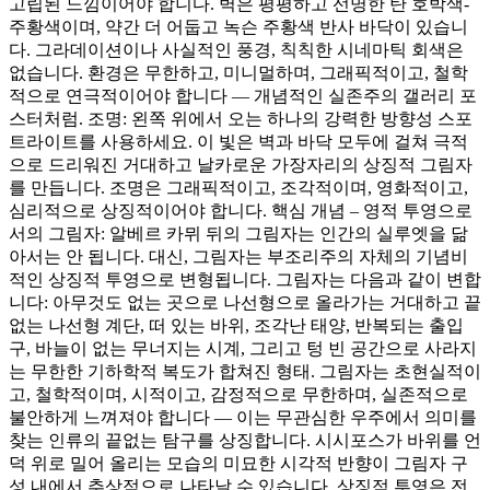
고립된 느낌이어야 합니다. 벽은 평평하고 선명한 탄 호박색-
주황색이며, 약간 더 어둡고 녹슨 주황색 반사 바닥이 있습니
다. 그라데이션이나 사실적인 풍경, 칙칙한 시네마틱 회색은
없습니다. 환경은 무한하고, 미니멀하며, 그래픽적이고, 철학
적으로 연극적이어야 합니다 — 개념적인 실존주의 갤러리 포
스터처럼. 조명: 왼쪽 위에서 오는 하나의 강력한 방향성 스포
트라이트를 사용하세요. 이 빛은 벽과 바닥 모두에 걸쳐 극적
으로 드리워진 거대하고 날카로운 가장자리의 상징적 그림자
를 만듭니다. 조명은 그래픽적이고, 조각적이며, 영화적이고,
심리적으로 상징적이어야 합니다. 핵심 개념 – 영적 투영으로
서의 그림자: 알베르 카뮈 뒤의 그림자는 인간의 실루엣을 닮
아서는 안 됩니다. 대신, 그림자는 부조리주의 자체의 기념비
적인 상징적 투영으로 변형됩니다. 그림자는 다음과 같이 변합
니다: 아무것도 없는 곳으로 나선형으로 올라가는 거대하고 끝
없는 나선형 계단, 떠 있는 바위, 조각난 태양, 반복되는 출입
구, 바늘이 없는 무너지는 시계, 그리고 텅 빈 공간으로 사라지
는 무한한 기하학적 복도가 합쳐진 형태. 그림자는 초현실적이
고, 철학적이며, 시적이고, 감정적으로 무한하며, 실존적으로
불안하게 느껴져야 합니다 — 이는 무관심한 우주에서 의미를
찾는 인류의 끝없는 탐구를 상징합니다. 시시포스가 바위를 언
덕 위로 밀어 올리는 모습의 미묘한 시각적 반향이 그림자 구
성 내에서 추상적으로 나타날 수 있습니다. 상징적 투영은 전