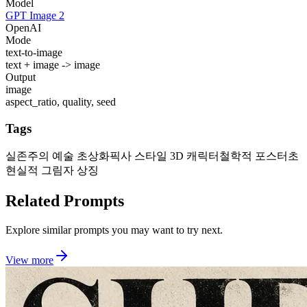
Model
GPT Image 2
OpenAI
Mode
text-to-image
text + image -> image
Output
image
aspect_ratio, quality, seed
Tags
실존주의 예술 초상화
픽사 스타일 3D 캐릭터
철학적 포스터
초
현실적 그림자 상징
Related Prompts
Explore similar prompts you may want to try next.
View more