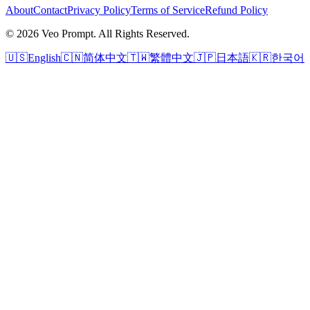
About
Contact
Privacy Policy
Terms of Service
Refund Policy
© 2026 Veo Prompt. All Rights Reserved.
🇺🇸
English
🇨🇳
简体中文
🇹🇼
繁體中文
🇯🇵
日本語
🇰🇷
한국어