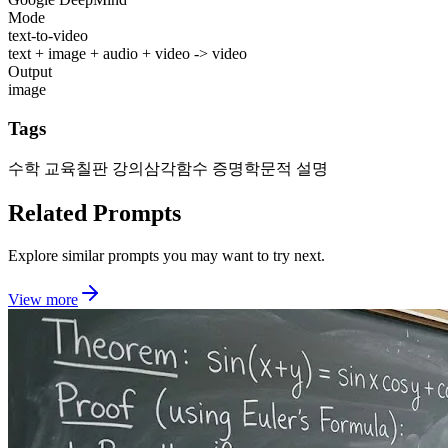
Mode
text-to-video
text + image + audio + video -> video
Output
image
Tags
수학 교육
칠판 강의
삼각함수 증명
학문적 설명
Related Prompts
Explore similar prompts you may want to try next.
View more