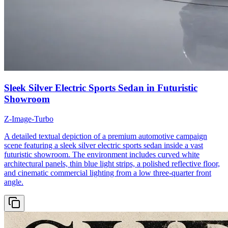
Sleek Silver Electric Sports Sedan in Futuristic
Showroom
Z-Image-Turbo
A detailed textual depiction of a premium automotive campaign
scene featuring a sleek silver electric sports sedan inside a vast
futuristic showroom. The environment includes curved white
architectural panels, thin blue light strips, a polished reflective floor,
and cinematic commercial lighting from a low three-quarter front
angle.