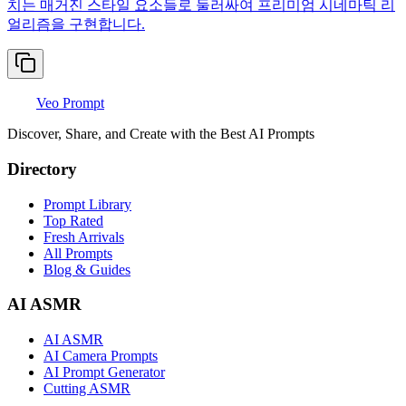
치는 매거진 스타일 요소들로 둘러싸여 프리미엄 시네마틱 리
얼리즘을 구현합니다.
Veo Prompt
Discover, Share, and Create with the Best AI Prompts
Directory
Prompt Library
Top Rated
Fresh Arrivals
All Prompts
Blog & Guides
AI ASMR
AI ASMR
AI Camera Prompts
AI Prompt Generator
Cutting ASMR