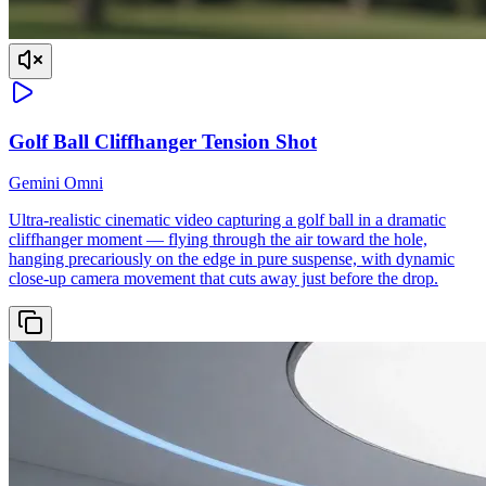
Golf Ball Cliffhanger Tension Shot
Gemini Omni
Ultra-realistic cinematic video capturing a golf ball in a dramatic
cliffhanger moment — flying through the air toward the hole,
hanging precariously on the edge in pure suspense, with dynamic
close-up camera movement that cuts away just before the drop.