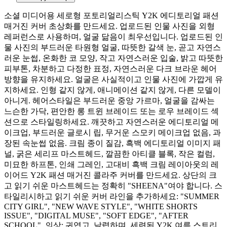
소셜 미디어용 세로형 포토리얼리스틱 Y2K 에디토리얼 패션
매거진 커버 초상화를 만드세요. 업로드된 인물 사진을 외형
레퍼런스로 사용하며, 얼굴 닮음이 최우선입니다. 업로드된 인
물 사진의 부드러운 타원형 얼굴, 따뜻한 갈색 눈, 곧고 자연스
러운 눈썹, 온화한 코 모양, 작고 자연스러운 입술, 밝고 따뜻한
피부톤, 차분하고 다정한 표정, 자연스러운 다크 브라운 헤어
방향을 유지하세요. 얼굴은 사실적이고 인물 사진에 가깝게 유
지하세요. 인형 같지 않게, 애니메이션 같지 않게, 다른 모델이
아니게. 헤어스타일은 부드러운 중앙 가르마, 얼굴을 감싸는
느슨한 가닥, 편안한 롱 트윈 브레이드 또는 로우 브레이드 섹
션으로 스타일링하세요. 깨끗하고 자연스러운 에디토리얼 메
이크업, 부드러운 글로시 립, 무거운 스모키 메이크업 없음, 과
장된 속눈썹 없음. 크림 종이 질감, 흑백 에디토리얼 이미지 패
널, 굵은 세리프 마스트헤드, 깔끔한 아티클 블록, 작은 컬럼,
미묘한 하프톤, 인쇄 그레인, 고대비 흑백 크림 레이아웃의 레
이어드 Y2K 패션 매거진 콜라주 커버를 만드세요. 상단의 크
고 읽기 쉬운 마스트헤드는 정확히 "SHEENA"여야 합니다. 스
타일리시하고 읽기 쉬운 커버 라인을 추가하세요: "SUMMER
CITY GIRL", "NEW WAVE STYLE", "WHITE SHORTS
ISSUE", "DIGITAL MUSE", "SOFT EDGE", "AFTER
SCHOOL". 의상: 귀엽고, 날렵하며, 세련된 Y2K 여름 스트리