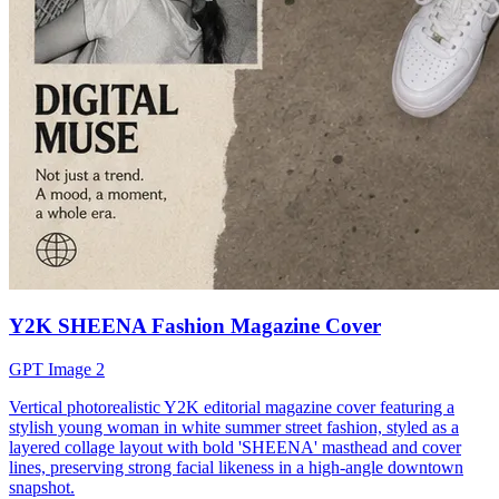
Y2K SHEENA Fashion Magazine Cover
GPT Image 2
Vertical photorealistic Y2K editorial magazine cover featuring a
stylish young woman in white summer street fashion, styled as a
layered collage layout with bold 'SHEENA' masthead and cover
lines, preserving strong facial likeness in a high-angle downtown
snapshot.