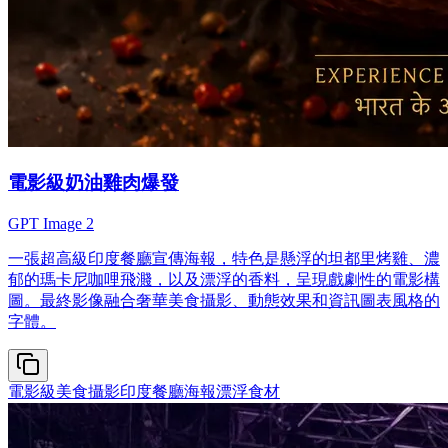
電影級奶油雞肉爆發
GPT Image 2
一張超高級印度餐廳宣傳海報，特色是懸浮的坦都里烤雞、濃
郁的瑪卡尼咖哩飛濺，以及漂浮的香料，呈現戲劇性的電影構
圖。最終影像融合奢華美食攝影、動態效果和資訊圖表風格的
字體。
電影級美食攝影
印度餐廳海報
漂浮食材