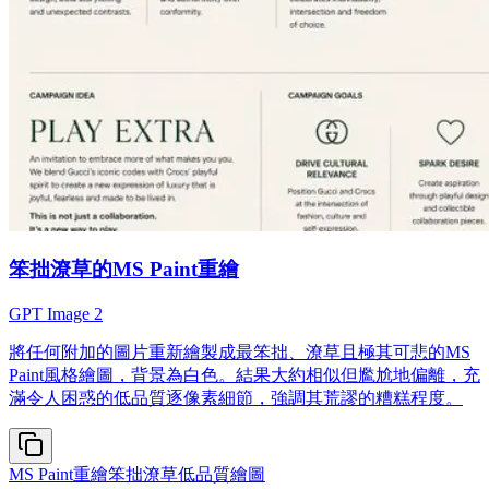
笨拙潦草的MS Paint重繪
GPT Image 2
將任何附加的圖片重新繪製成最笨拙、潦草且極其可悲的MS
Paint風格繪圖，背景為白色。結果大約相似但尷尬地偏離，充
滿令人困惑的低品質逐像素細節，強調其荒謬的糟糕程度。
MS Paint重繪
笨拙潦草
低品質繪圖