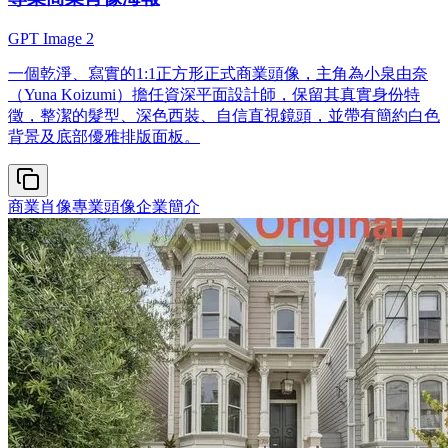
GPT Image 2
一個乾淨、寫實的1:1正方形正式商業頭像，主角為小泉由奈
（Yuna Koizumi）擔任資深平面設計師，保留其真實身份特
徵，整潔的髮型、深色西裝、自信直視鏡頭，並帶有簡約白色
背景及底部優雅排版面板。
商業肖像
專業頭像
企業簡介