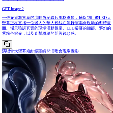
GPT Image 2
一張充滿寫實感的演唱會紀錄片風格影像，捕捉到巨型LED大
螢幕正在直播一位迷人的華人粉絲在流行演唱會現場的即時畫
面。場景強調真實的現場活動氛圍、LED螢幕的細節、夢幻的
紫粉色燈光，以及直擊粉絲的即興鏡頭感。
演唱會大螢幕
粉絲鏡頭瞬間
演唱會現場攝影