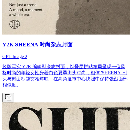
Y2K SHEENA 时尚杂志封面
GPT Image 2
竖版写实 Y2K 编辑型杂志封面，以叠层拼贴布局呈现一位风
格时尚的年轻女性身着白色夏季街头时尚，粗体 'SHEENA' 刊
头与封面标题交相辉映，在高角度市中心快照中保持强烈面部
相似度。