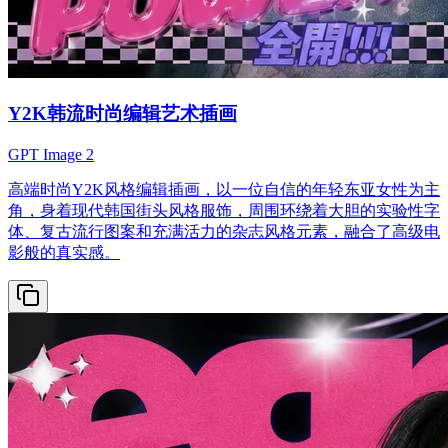
Y2K韩流时尚编辑艺术插画
GPT Image 2
高端时尚Y2K风格编辑插画，以一位自信的年轻东亚女性为主
角，身着现代韩国街头风格服饰，周围环绕着大胆的实验性字
体、复古流行图案和充满活力的杂志风格元素，融合了高级电
影般的真实感。