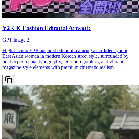
Y2K K-Fashion Editorial Artwork
GPT Image 2
High-fashion Y2K-inspired editorial featuring a confident young
East Asian woman in modern Korean street style, surrounded by
bold experimental typography, retro pop graphics, and vibrant
magazine-style elements with premium cinematic realism.