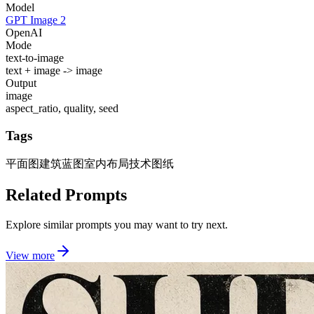
Model
GPT Image 2
OpenAI
Mode
text-to-image
text + image -> image
Output
image
aspect_ratio, quality, seed
Tags
平面图
建筑蓝图
室内布局
技术图纸
Related Prompts
Explore similar prompts you may want to try next.
View more