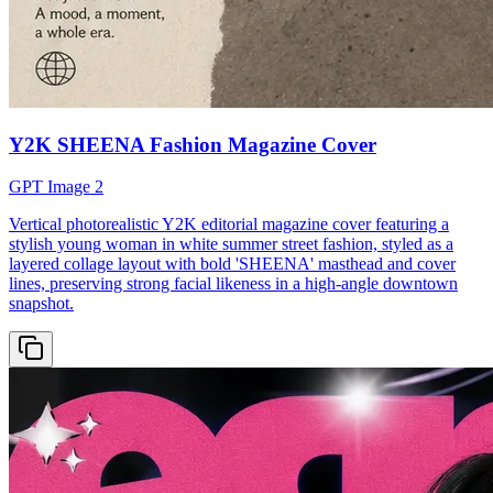
Y2K SHEENA Fashion Magazine Cover
GPT Image 2
Vertical photorealistic Y2K editorial magazine cover featuring a
stylish young woman in white summer street fashion, styled as a
layered collage layout with bold 'SHEENA' masthead and cover
lines, preserving strong facial likeness in a high-angle downtown
snapshot.