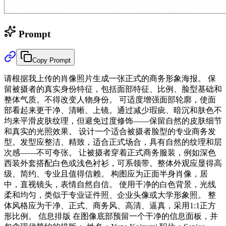
Prompt
Copy Prompt
请根据我上传的肖像照片生成一张正式的商务形象海报。 保
留被摄者的真实身份特征，包括面部特征、比例、脸型基础和
整体气质。不得改变人物身份。 可适度增强面部轮廓，使面
部看起来更干净、清晰、上镜。通过减少瑕疵、暗沉和肤色不
均来平滑皮肤纹理，但避免过度修饰——保留自然的皮肤细节
和真实的光照效果。 设计一个适合被摄者脸型的专业商务发
型。发型应整洁、精致，适合正式场合，具有自然的纹理和层
次感——不可夸张。 让被摄者穿着正式商务服装，例如深色
西装外套搭配白色或浅色衬衫，可系领带。整体外观应显得高
级、简约、专业且值得信赖。 构图应为正面半身肖像，居
中，直视镜头，表情自然自信。 使用干净的白色背景，光线
柔和均匀，类似于专业证件照、企业头像或大学形象照。 整
体风格应为干净、正式、商务风、高清、逼真，采用1:1正方
形比例。 信息排版 在图像底部预留一个干净的信息面板，并