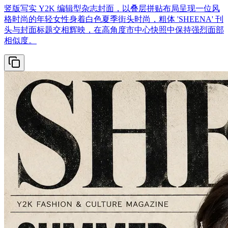
竖版写实 Y2K 编辑型杂志封面，以叠层拼贴布局呈现一位风
格时尚的年轻女性身着白色夏季街头时尚，粗体 'SHEENA' 刊
头与封面标题交相辉映，在高角度市中心快照中保持强烈面部
相似度。