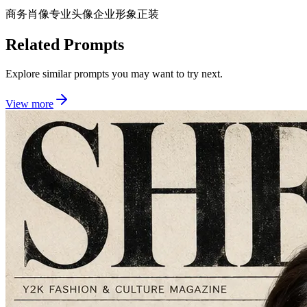
商务肖像
专业头像
企业形象
正装
Related Prompts
Explore similar prompts you may want to try next.
View more