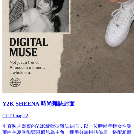
Y2K SHEENA 時尚雜誌封面
GPT Image 2
垂直照片寫實的Y2K編輯型雜誌封面，以一位時尚年輕女性穿
著白色夏季街頭風服飾為主角，採用分層拼貼佈局，搭配粗體