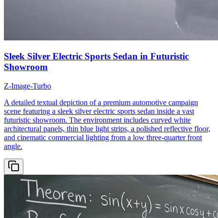
Sleek Silver Electric Sports Sedan in Futuristic
Showroom
Z-Image-Turbo
A detailed textual depiction of a premium automotive campaign
scene featuring a sleek silver electric sports sedan inside a vast
futuristic showroom. The environment includes curved white
architectural panels, thin blue light strips, a polished reflective floor,
and cinematic commercial lighting from a low three-quarter front
angle.