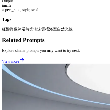
Output
image
aspect_ratio, style, seed
Tags
紅髮肖像
沐浴時光泡沫
質樸浴室
自然光線
Related Prompts
Explore similar prompts you may want to try next.
View more