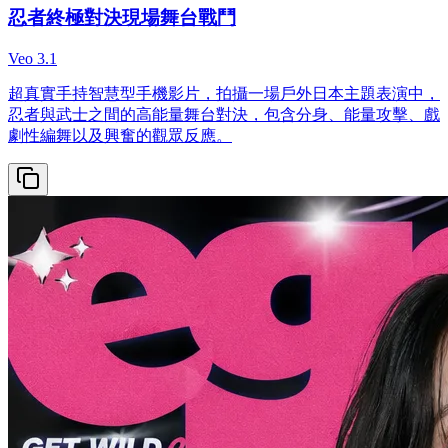
忍者終極對決現場舞台戰鬥
Veo 3.1
超真實手持智慧型手機影片，拍攝一場戶外日本主題表演中，
忍者與武士之間的高能量舞台對決，包含分身、能量攻擊、戲
劇性編舞以及興奮的觀眾反應。