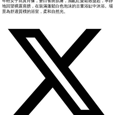
年輕女子寫實肖像，蒼白雀斑肌膚，濕亂紅髮鬆散盤起，寧靜
地回望裸露肩膀，在裝滿蓬鬆白色泡沫的古董浴缸中沐浴。場
景為舒適質樸的浴室，柔和自然光。