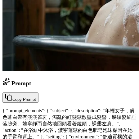
Prompt
Copy Prompt
{ "prompt_elements": { "subject": { "description": "年輕女子，膚
色蒼白帶有淡淡雀斑，濕亂的紅髮鬆散盤成髮髻，幾縷髮絲垂
落臉旁。她寧靜而自然地回頭看著鏡頭，裸露左肩。",
"action": "在浴缸中沐浴，濃密蓬鬆的白色肥皂泡沫黏附在她
的手臂和背上。" }, "setting": { "environment": "舒適質樸的浴