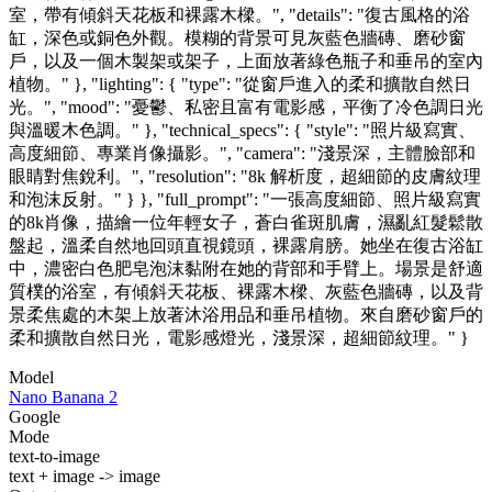
室，帶有傾斜天花板和裸露木樑。", "details": "復古風格的浴
缸，深色或銅色外觀。模糊的背景可見灰藍色牆磚、磨砂窗
戶，以及一個木製架或架子，上面放著綠色瓶子和垂吊的室內
植物。" }, "lighting": { "type": "從窗戶進入的柔和擴散自然日
光。", "mood": "憂鬱、私密且富有電影感，平衡了冷色調日光
與溫暖木色調。" }, "technical_specs": { "style": "照片級寫實、
高度細節、專業肖像攝影。", "camera": "淺景深，主體臉部和
眼睛對焦銳利。", "resolution": "8k 解析度，超細節的皮膚紋理
和泡沫反射。" } }, "full_prompt": "一張高度細節、照片級寫實
的8k肖像，描繪一位年輕女子，蒼白雀斑肌膚，濕亂紅髮鬆散
盤起，溫柔自然地回頭直視鏡頭，裸露肩膀。她坐在復古浴缸
中，濃密白色肥皂泡沫黏附在她的背部和手臂上。場景是舒適
質樸的浴室，有傾斜天花板、裸露木樑、灰藍色牆磚，以及背
景柔焦處的木架上放著沐浴用品和垂吊植物。來自磨砂窗戶的
柔和擴散自然日光，電影感燈光，淺景深，超細節紋理。" }
Model
Nano Banana 2
Google
Mode
text-to-image
text + image -> image