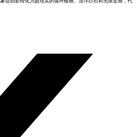
性象征阴影转化为超现实的循环楼梯、漂浮巨石和无限走廊，代