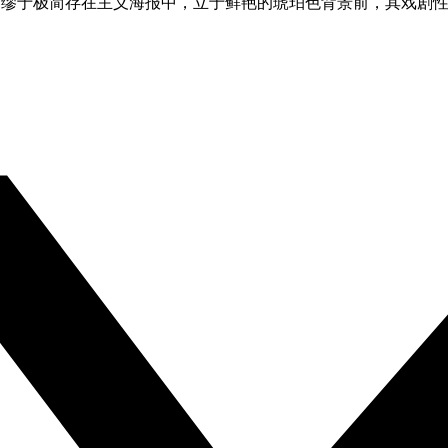
·加缪于极简存在主义海报中，立于鲜艳的琥珀色背景前，其戏剧