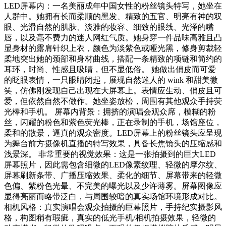
LED屏幕内：一名美丽成年中国女性的粉丝镜头特写，她坐在
人群中。她拥有长而柔顺的黑发、精致的五官、明亮有神的双
眼、光滑自然的肌肤、淡雅的妆容、细致的眼线、光泽的嘴
唇，以及毫不费力的迷人网红气质。她身穿一件品味高雅且凸
显身材的露肩针织上衣，颜色为淡紫色或哑光黑，修身剪裁轻
柔地突出她的颈部和身材曲线，搭配一条精致的项链和简约的
耳环，时尚、性感且吸睛，但不显低俗。 她做出俏皮而可爱
的眨眼表情，一只眼睛闭起，展现自然迷人的 wink 和甜美微
笑，仿佛刚发现自己出现在大屏幕上。表情应生动、俏皮且可
爱，但依然自然不做作。她坐姿放松，周围有其他观众手持荧
光棒和手机。 屏幕内背景：拥挤的演唱会观众席，模糊的粉
丝，闪耀的粉色和紫色荧光棒，正在录制的手机，场馆座位，
柔和的散景，逼真的观众密度。LED屏幕上的粉丝镜头应呈现
为舞台前方摄像机直播的特写效果，具备长焦镜头的压缩感和
浅景深。 非常重要的视觉效果：这是一张拍摄到的巨大LED
屏幕照片，因此需包含细微的LED像素纹理、轻微的摩尔纹、
屏幕刷新条带、广播压缩效果、柔化的细节、屏幕带来的轻微
色偏、紫粉色光晕、不完美的曝光以及少许薄雾。屏幕图像应
显得亮丽而略带泛白，与周围较暗的真实场馆环境形成对比。
相机风格：真实演唱会观众拍摄的巨幕照片，手持纪实摄影风
格，构图稍有瑕疵，真实的低光手机/相机拍摄效果，轻微的