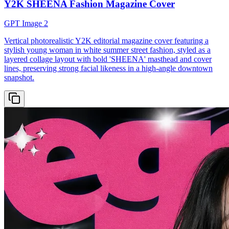
Y2K SHEENA Fashion Magazine Cover
GPT Image 2
Vertical photorealistic Y2K editorial magazine cover featuring a
stylish young woman in white summer street fashion, styled as a
layered collage layout with bold 'SHEENA' masthead and cover
lines, preserving strong facial likeness in a high-angle downtown
snapshot.