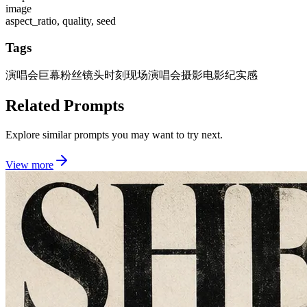
image
aspect_ratio, quality, seed
Tags
演唱会巨幕
粉丝镜头时刻
现场演唱会摄影
电影纪实感
Related Prompts
Explore similar prompts you may want to try next.
View more