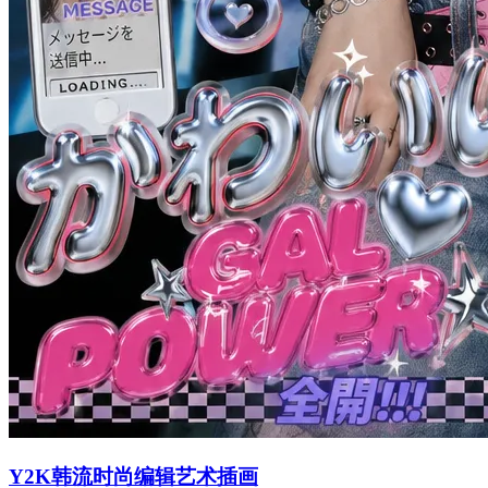
Y2K韩流时尚编辑艺术插画