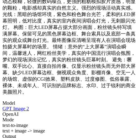
动态模糊，轻微的数码噪点，更强的粗粝模拟胶片质感，明显
的颗粒，电影感却真实的自然主义。强烈的现场活动真实感。
光线：黑暗的场馆环境，紫色和粉色舞台光芒，柔和的LED屏
幕照明，低对比度，真实的室内夜间演唱会灯光，无刺眼闪光
灯。 构图：巨大LED屏幕占据大部分画面，粉丝镜头特写填
满屏幕。保留可见的黑色屏幕边框、舞台索具以及底部一条真
实的观众或舞台灯光。最终图像应清晰呈现有人在演唱会现场
拍摄大屏幕时的场景。 情绪：意外的“上大屏幕”演唱会瞬
间，温馨迷人，网红粉丝美学，真实的中国流行演唱会氛围，
梦幻的现场演出记忆，真实的粉丝镜头巨幕时刻。 避免：噘
嘴、双手比心、直接自拍肖像、仅显示粉丝镜头而无外部大屏
幕、缺少LED屏幕边框、侧视观众角度、影棚肖像、空无一人
的场馆、虚假的CGI效果、塑料皮肤、过度修图、低俗暴露、
裸体、未成年人、可识别的品牌标志、水印、过于锐利的商业
美颜照片。
Model
GPT Image 2
OpenAI
Mode
text-to-image
text + image -> image
Output