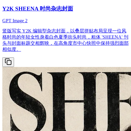
Y2K SHEENA 时尚杂志封面
GPT Image 2
竖版写实 Y2K 编辑型杂志封面，以叠层拼贴布局呈现一位风
格时尚的年轻女性身着白色夏季街头时尚，粗体 'SHEENA' 刊
头与封面标题交相辉映，在高角度市中心快照中保持强烈面部
相似度。