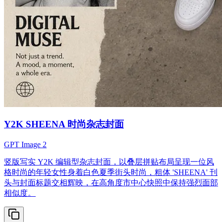
Y2K SHEENA 时尚杂志封面
GPT Image 2
竖版写实 Y2K 编辑型杂志封面，以叠层拼贴布局呈现一位风
格时尚的年轻女性身着白色夏季街头时尚，粗体 'SHEENA' 刊
头与封面标题交相辉映，在高角度市中心快照中保持强烈面部
相似度。