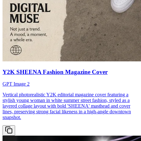
Y2K SHEENA Fashion Magazine Cover
GPT Image 2
Vertical photorealistic Y2K editorial magazine cover featuring a
stylish young woman in white summer street fashion, styled as a
layered collage layout with bold 'SHEENA' masthead and cover
lines, preserving strong facial likeness in a high-angle downtown
snapshot.