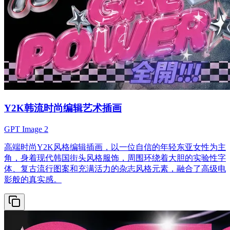
Y2K韩流时尚编辑艺术插画
GPT Image 2
高端时尚Y2K风格编辑插画，以一位自信的年轻东亚女性为主
角，身着现代韩国街头风格服饰，周围环绕着大胆的实验性字
体、复古流行图案和充满活力的杂志风格元素，融合了高级电
影般的真实感。