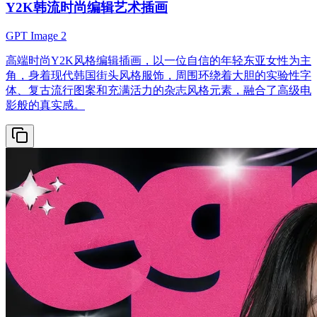
Y2K韩流时尚编辑艺术插画
GPT Image 2
高端时尚Y2K风格编辑插画，以一位自信的年轻东亚女性为主
角，身着现代韩国街头风格服饰，周围环绕着大胆的实验性字
体、复古流行图案和充满活力的杂志风格元素，融合了高级电
影般的真实感。