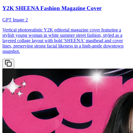
Y2K SHEENA Fashion Magazine Cover
GPT Image 2
Vertical photorealistic Y2K editorial magazine cover featuring a
stylish young woman in white summer street fashion, styled as a
layered collage layout with bold 'SHEENA' masthead and cover
lines, preserving strong facial likeness in a high-angle downtown
snapshot.