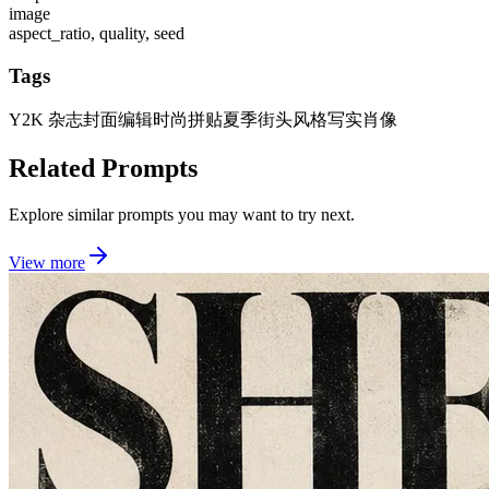
image
aspect_ratio, quality, seed
Tags
Y2K 杂志封面
编辑时尚拼贴
夏季街头风格
写实肖像
Related Prompts
Explore similar prompts you may want to try next.
View more