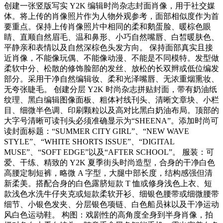
创建一张竖版写实 Y2K 编辑时尚杂志封面肖像，用于社交媒
体。将上传的肖像照片作为人物外观参考，面部相似度作为首
要重点。保持上传肖像照片中相同的柔和鹅蛋脸、暖棕色眼
睛、直顺自然眉毛、温和鼻形、小巧自然嘴唇、白皙暖肤色、
平静亲和表情以及自然深棕色头发方向。 保持面部真实且接
近肖像，不能像玩偶、不能像动漫、不能是不同模特。发型做
柔软中分、松散的修饰脸部的发丝、放松的长双辫或低位编发
部分。采用干净自然编辑妆、柔和光泽嘴唇、无浓重烟熏妆、
无夸张睫毛。 创建分层 Y2K 时尚杂志拼贴封面，带有奶油纸
纹理、黑白编辑图像面板、粗体衬线刊头、清晰文章块、小栏
目、细微半色调、印刷颗粒以及高对比黑白奶油布局。顶部的
大字号清晰可读刊头必须准确显示为“SHEENA”。添加时尚可
读封面标题：“SUMMER CITY GIRL”、“NEW WAVE
STYLE”、“WHITE SHORTS ISSUE”、“DIGITAL
MUSE”、“SOFT EDGE”以及“AFTER SCHOOL”。 服装：可
爱、干练、精致的 Y2K 夏季街头时尚造型，合身的干净白色
高腰定制短裤，略微 A 字型，大腿中部长度，结构感强但清
新柔美。搭配合身的白色露脐短款 T 恤或修身浅色上衣、短
款浅色水洗牛仔夹克或短款柔软开衫、细银色腰带或细微腰带
细节、小银色发夹、分层银色项链、白色船员袜以及干净运动
风白色运动鞋。 构图：戏剧性的高角度全身到半身肖像，拍