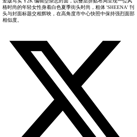
竖版写实 Y2K 编辑型杂志封面，以叠层拼贴布局呈现一位风
格时尚的年轻女性身着白色夏季街头时尚，粗体 'SHEENA' 刊
头与封面标题交相辉映，在高角度市中心快照中保持强烈面部
相似度。