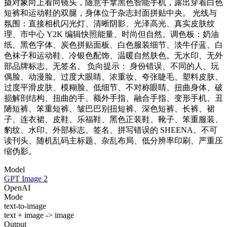
摄对象向上看向镜头，随意手拿黑色智能手机，露出穿着白色
短裤和运动鞋的双腿，身体位于杂志封面拼贴中央。 光线与
氛围：直接相机闪光灯、清晰阴影、光泽高光、真实皮肤纹
理、市中心 Y2K 编辑快照能量、时尚但自然。调色板：奶油
纸、黑色字体、炭色拼贴面板、白色服装细节、淡牛仔蓝、白
色袜子和运动鞋、冷银色配饰、温暖自然肤色。无水印、无外
部品牌标志、无签名。 负向提示： 身份错误、不同的人、玩
偶脸、动漫脸、过度大眼睛、浓重妆、夸张睫毛、塑料皮肤、
过度平滑皮肤、模糊脸、低细节、不对称眼睛、扭曲身体、破
损解剖结构、扭曲的手、额外手指、融合手指、变形手机、丑
陋短裤、笨重短裤、皱巴巴别扭短裤、深色短裤、长裤、裙
子、连衣裙、皮鞋、乐福鞋、黑色正装鞋、靴子、笨重服装、
豹纹、水印、外部标志、签名、拼写错误的 SHEENA、不可
读刊头、随机乱码主标题、杂乱布局、低分辨率印刷、严重压
缩伪影。
Model
GPT Image 2
OpenAI
Mode
text-to-image
text + image -> image
Output