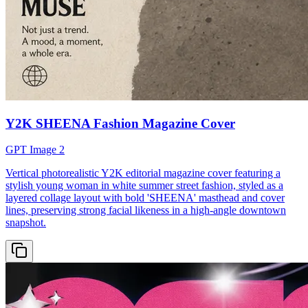
Y2K SHEENA Fashion Magazine Cover
GPT Image 2
Vertical photorealistic Y2K editorial magazine cover featuring a
stylish young woman in white summer street fashion, styled as a
layered collage layout with bold 'SHEENA' masthead and cover
lines, preserving strong facial likeness in a high-angle downtown
snapshot.