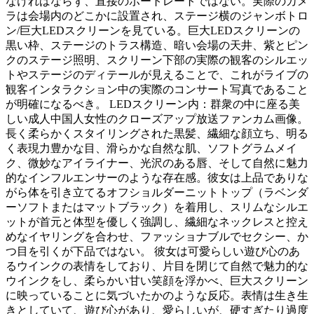
なければならず、直接のポートレートではない。実際のカメ
ラは会場内のどこかに設置され、ステージ横のジャンボトロ
ン/巨大LEDスクリーンを見ている。巨大LEDスクリーンの
黒い枠、ステージのトラス構造、暗い会場の天井、紫とピン
クのステージ照明、スクリーン下部の実際の観客のシルエッ
トやステージのディテールが見えることで、これがライブの
観客インタラクション中の実際のコンサート写真であること
が明確になるべき。 LEDスクリーン内：群衆の中に座る美
しい成人中国人女性のクローズアップ放送ファンカム画像。
長く柔らかくスタイリングされた黒髪、繊細な顔立ち、明る
く表現力豊かな目、滑らかな自然な肌、ソフトグラムメイ
ク、微妙なアイライナー、光沢のある唇、そして自然に魅力
的なインフルエンサーのような存在感。彼女は上品でありな
がら体を引き立てるオフショルダーニットトップ（ラベンダ
ーソフトまたはマットブラック）を着用し、スリムなシルエ
ットが首元と体型を優しく強調し、繊細なネックレスと控え
めなイヤリングを合わせ、ファッショナブルでセクシー、か
つ目を引くが下品ではない。 彼女は可愛らしい遊び心のあ
るウインクの表情をしており、片目を閉じて自然で魅力的な
ウインクをし、柔らかい甘い笑顔を浮かべ、巨大スクリーン
に映っていることに気づいたかのような反応。表情は生き生
きとしていて、遊び心があり、愛らしいが、硬すぎたり過度