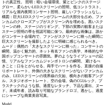
トの真正性。 照明：暗い会場環境、紫とピンクのステージ
グロー、柔らかいLEDスクリーンの照明、低コントラスト、
リアルな屋内夜間コンサート照明、厳しいフラッシュなし。
構図：巨大LEDスクリーンがフレームの大部分を占め、ファ
ンカムのクローズアップがスクリーン内を埋める。黒いスク
リーンの枠、ステージのリギング、下部の実際の観客または
ステージ照明の帯を視認可能に保つ。最終的な画像は、誰か
がコンサート会場内で、ファンがスクリーンに映った瞬間に
巨大スクリーンを撮影したように明確に感じられるべき。
ムード：偶然の「大きなスクリーンに映った」コンサートの
瞬間、温かく魅力的、ネット有名ファンの美学、本格的な中
国ポップコンサートの雰囲気、夢のようなライブショーの記
憶、リアルなファンカムジャンボトロンの瞬間。 避けるべ
きこと：口をとがらせる、両手でハートを作る、直接の自撮
りポートレート、外側の大きなスクリーンがないファンカム
のみ、LEDスクリーンの境界線の欠如、横向きの観客アング
ル、スタジオポートレート、空の会場、偽のCGIルック、プ
ラスチックのような肌、過度なレタッチ、下品な露出、ヌー
ド、未成年者、読み取り可能なブランドロゴ、透かし、過度
にシャープな商業美容写真。
Model