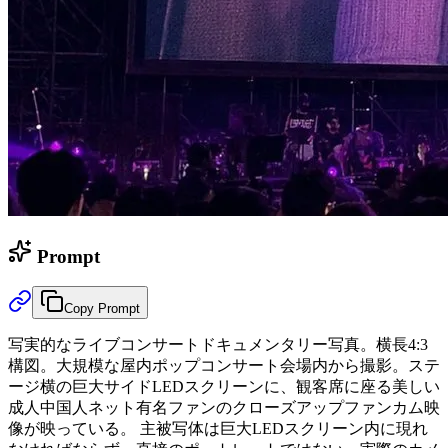
Prompt
Copy Prompt
写実的なライブコンサートドキュメンタリー写真。横長4:3
構図。大規模な屋内ポップコンサート会場内から撮影。ステ
ージ横の巨大サイドLEDスクリーンに、観客席に座る美しい
成人中国人ネット有名ファンのクローズアップファンカム映
像が映っている。 主被写体は巨大LEDスクリーン内に現れ