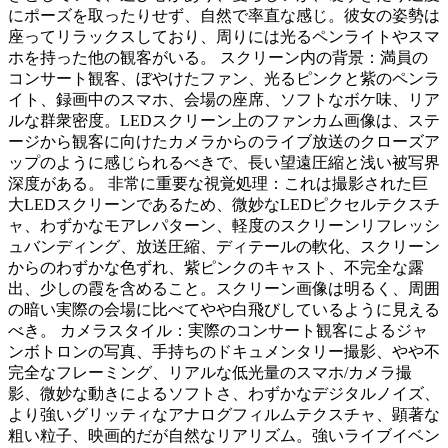
にポーズを取ったりせず、自然で率直な感じ。彼女の姿勢は
座ってリラックスしており、周りには光るペンライトやスマ
ホを持った他の観客がいる。 スクリーン内の背景：満員の
コンサート観客、ぼやけたファン、光るピンクと紫のペンラ
イト、録画中のスマホ、会場の座席、ソフトなボケ味、リア
ルな群衆密度。LEDスクリーン上のファンカム画像は、ステ
ージから観客に向けたカメラからのライブ放送のクローズア
ップのように感じられるべきで、長い望遠圧縮と浅い被写界
深度がある。 非常に重要な視覚処理：これは撮影された巨
大LEDスクリーンであるため、微妙なLEDピクセルテクスチ
ャ、わずかなモアレパターン、軽度のスクリーンリフレッシ
ュバンディング、放送圧縮、ディテールの軟化、スクリーン
からのわずかな色ずれ、紫ピンクのキャスト、不完全な露
出、少しの霞を含めること。スクリーン画像は明るく、周囲
の暗い実際の会場に比べてやや白飛びしているように見える
べき。 カメラスタイル：実際のコンサート観客によるジャ
ンボトロンの写真、手持ちのドキュメンタリー撮影、やや不
完全なフレーミング、リアルな低光量のスマホ/カメラ撮
影、微妙な動きによるソフトさ、わずかなデジタルノイズ、
より強いグリッティなアナログフィルムテクスチャ、顕著な
粗い粒子、映画的だが自然なリアリズム。強いライブイベン