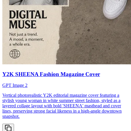
Y2K SHEENA Fashion Magazine Cover
GPT Image 2
Vertical photorealistic Y2K editorial magazine cover featuring a
stylish young woman in white summer street fashion, styled as a
layered collage layout with bold 'SHEENA' masthead and cover
lines, preserving strong facial likeness in a high-angle downtown
snapshot.