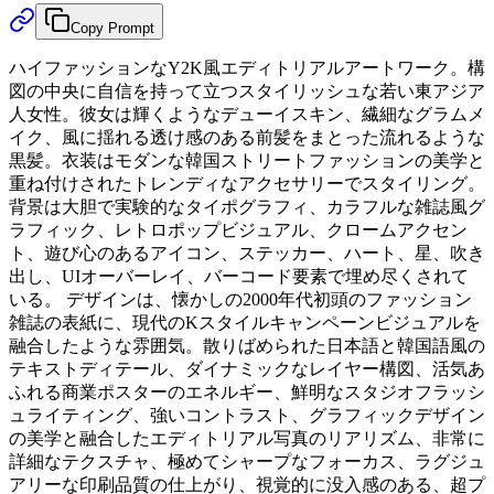
Copy Prompt
ハイファッションなY2K風エディトリアルアートワーク。構
図の中央に自信を持って立つスタイリッシュな若い東アジア
人女性。彼女は輝くようなデューイスキン、繊細なグラムメ
イク、風に揺れる透け感のある前髪をまとった流れるような
黒髪。衣装はモダンな韓国ストリートファッションの美学と
重ね付けされたトレンディなアクセサリーでスタイリング。
背景は大胆で実験的なタイポグラフィ、カラフルな雑誌風グ
ラフィック、レトロポップビジュアル、クロームアクセン
ト、遊び心のあるアイコン、ステッカー、ハート、星、吹き
出し、UIオーバーレイ、バーコード要素で埋め尽くされて
いる。 デザインは、懐かしの2000年代初頭のファッション
雑誌の表紙に、現代のKスタイルキャンペーンビジュアルを
融合したような雰囲気。散りばめられた日本語と韓国語風の
テキストディテール、ダイナミックなレイヤー構図、活気あ
ふれる商業ポスターのエネルギー、鮮明なスタジオフラッシ
ュライティング、強いコントラスト、グラフィックデザイン
の美学と融合したエディトリアル写真のリアリズム、非常に
詳細なテクスチャ、極めてシャープなフォーカス、ラグジュ
アリーな印刷品質の仕上がり、視覚的に没入感のある、超プ