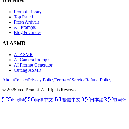
Directory
Prompt Library
Top Rated
Fresh Arrivals
All Prompts
Blog & Guides
AI ASMR
AI ASMR
AI Camera Prompts
AI Prompt Generator
Cutting ASMR
About
Contact
Privacy Policy
Terms of Service
Refund Policy
© 2026 Veo Prompt. All Rights Reserved.
🇺🇸
English
🇨🇳
简体中文
🇹🇼
繁體中文
🇯🇵
日本語
🇰🇷
한국어