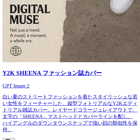
Y2K SHEENA ファッション誌カバー
GPT Image 2
白い夏のストリートファッションを着たスタイリッシュな若
い女性をフィーチャーした、縦型フォトリアルなY2Kエディ
トリアル雑誌カバー。レイヤードコラージュレイアウトで、
太字の「SHEENA」マストヘッドとカバーラインを配し、
ハイアングルのダウンタウンスナップで強い顔の類似性を保
持。