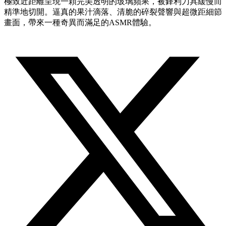
極致近距離呈現一顆完美透明的玻璃蘋果，被鋒利刀具緩慢而
精準地切開。逼真的果汁滴落、清脆的碎裂聲響與超微距細節
畫面，帶來一種奇異而滿足的ASMR體驗。