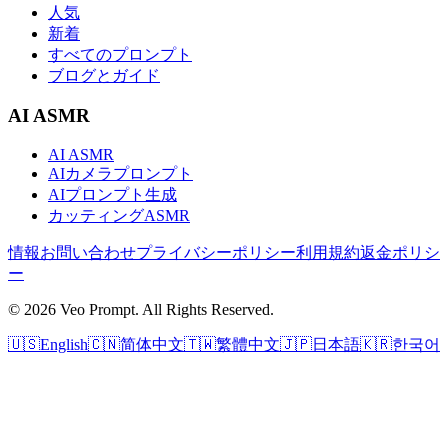
人気
新着
すべてのプロンプト
ブログとガイド
AI ASMR
AI ASMR
AIカメラプロンプト
AIプロンプト生成
カッティングASMR
情報
お問い合わせ
プライバシーポリシー
利用規約
返金ポリシ
ー
© 2026 Veo Prompt. All Rights Reserved.
🇺🇸
English
🇨🇳
简体中文
🇹🇼
繁體中文
🇯🇵
日本語
🇰🇷
한국어