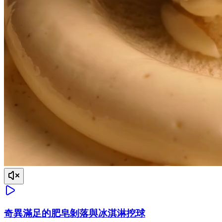
奇異滿足的肥皂剝落與冰淇淋挖球