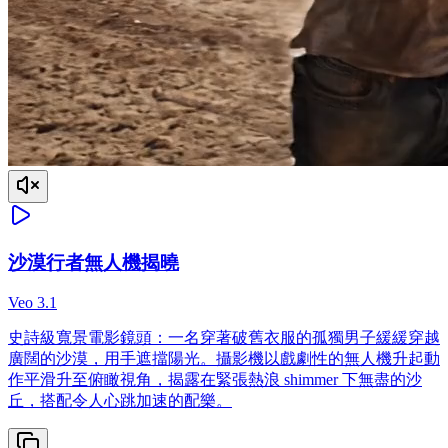
沙漠行者無人機揭曉
Veo 3.1
史詩級寬景電影鏡頭：一名穿著破舊衣服的孤獨男子緩緩穿越
廣闊的沙漠，用手遮擋陽光。攝影機以戲劇性的無人機升起動
作平滑升至俯瞰視角，揭露在緊張熱浪 shimmer 下無盡的沙
丘，搭配令人心跳加速的配樂。