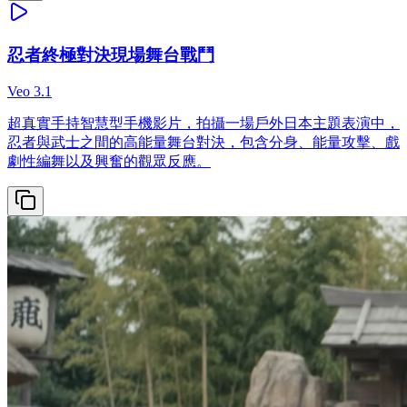
忍者終極對決現場舞台戰鬥
Veo 3.1
超真實手持智慧型手機影片，拍攝一場戶外日本主題表演中，
忍者與武士之間的高能量舞台對決，包含分身、能量攻擊、戲
劇性編舞以及興奮的觀眾反應。