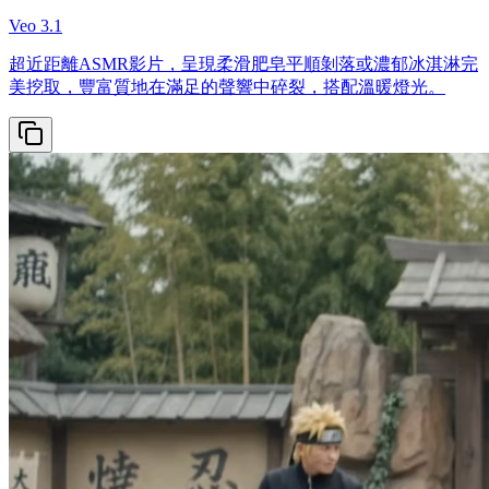
Veo 3.1
超近距離ASMR影片，呈現柔滑肥皂平順剝落或濃郁冰淇淋完
美挖取，豐富質地在滿足的聲響中碎裂，搭配溫暖燈光。