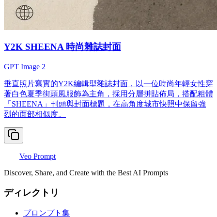
Y2K SHEENA 時尚雜誌封面
GPT Image 2
垂直照片寫實的Y2K編輯型雜誌封面，以一位時尚年輕女性穿
著白色夏季街頭風服飾為主角，採用分層拼貼佈局，搭配粗體
「SHEENA」刊頭與封面標題，在高角度城市快照中保留強
烈的面部相似度。
Veo Prompt
Discover, Share, and Create with the Best AI Prompts
ディレクトリ
プロンプト集