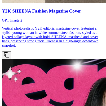
Y2K SHEENA Fashion Magazine Cover
GPT Image 2
Vertical photorealistic Y2K editorial magazine cover featuring a
stylish young woman in white summer street fashion, styled as a
layered collage layout with bold 'SHEENA' masthead and cover
lines, preserving strong facial likeness in a high-angle downtown
snapshot.