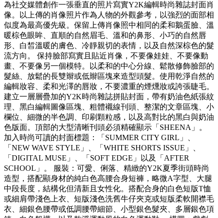
為社交媒體創作一張垂直的照片寫實Y2K編輯時尚雜誌封面肖
像。以上傳的肖像照片作為人物的外觀參考，以強烈的面部相
似度為最高優先級。保留上傳肖像照中相同的柔和鵝蛋臉、溫
暖棕色眼眸、直順的自然眉毛、溫和的鼻形、小巧的自然唇
形、白皙溫暖的膚色、冷靜親切的表情，以及自然深棕色的髮
流方向。 保持臉部寫實且貼近肖像，不要像娃娃、不要像動
畫、不要像另一個模特。以柔和的中心分線、鬆散修飾臉部的
髮絲、放鬆的長雙辮或低辮區塊來造型頭髮。使用乾淨自然的
編輯妝容、柔和光澤的唇妝，不要濃重的煙燻妝或誇張睫毛。
建立一層層疊加的Y2K時尚雜誌拼貼封面，帶有奶油色紙張紋
理、黑白編輯圖像區塊、粗體襯線刊頭、整潔的文章區塊、小
欄位、細微的半色調、印刷顆粒感，以及高對比的黑白與奶油
色版面。頂部的大型清晰刊頭必須精確顯示「SHEENA」。
加入時尚可讀的封面標題：「SUMMER CITY GIRL」、
「NEW WAVE STYLE」、「WHITE SHORTS ISSUE」、
「DIGITAL MUSE」、「SOFT EDGE」以及「AFTER
SCHOOL」。 服裝：可愛、俐落、精緻的Y2K夏季街頭時尚
造型，搭配顯身材的純白色高腰合身短褲，略微A字型、大腿
中段長度，結構化但清新且女性化。搭配合身的白色短版T恤
或細肩帶淺色上衣、短版淺色洗舊牛仔夾克或短版柔軟開襟毛
衣、細銀色腰帶或低調腰帶細節、小型銀色髮夾、多層銀色項