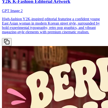
Y2K K-Fashion Editorial Artwork
GPT Image 2
High-fashion Y2K-inspired editorial featuring a confident young
East Asian woman in modern Korean street style, surrounded by
bold experimental typography, retro pop graphics, and vibrant
magazine-style elements with premium cinematic realism.