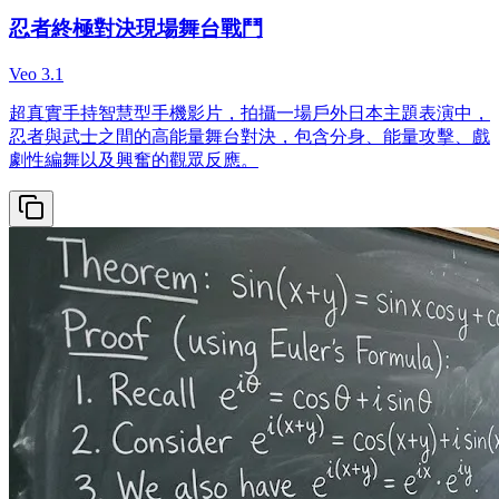
忍者終極對決現場舞台戰鬥
Veo 3.1
超真實手持智慧型手機影片，拍攝一場戶外日本主題表演中，
忍者與武士之間的高能量舞台對決，包含分身、能量攻擊、戲
劇性編舞以及興奮的觀眾反應。