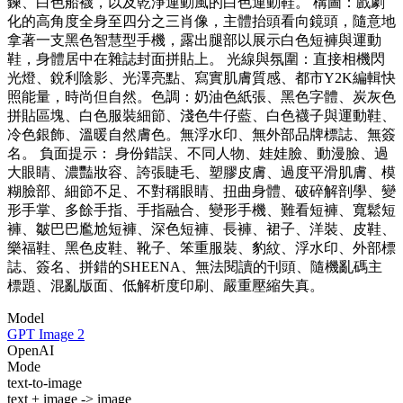
鍊、白色船襪，以及乾淨運動風的白色運動鞋。 構圖：戲劇
化的高角度全身至四分之三肖像，主體抬頭看向鏡頭，隨意地
拿著一支黑色智慧型手機，露出腿部以展示白色短褲與運動
鞋，身體居中在雜誌封面拼貼上。 光線與氛圍：直接相機閃
光燈、銳利陰影、光澤亮點、寫實肌膚質感、都市Y2K編輯快
照能量，時尚但自然。色調：奶油色紙張、黑色字體、炭灰色
拼貼區塊、白色服裝細節、淺色牛仔藍、白色襪子與運動鞋、
冷色銀飾、溫暖自然膚色。無浮水印、無外部品牌標誌、無簽
名。 負面提示： 身份錯誤、不同人物、娃娃臉、動漫臉、過
大眼睛、濃豔妝容、誇張睫毛、塑膠皮膚、過度平滑肌膚、模
糊臉部、細節不足、不對稱眼睛、扭曲身體、破碎解剖學、變
形手掌、多餘手指、手指融合、變形手機、難看短褲、寬鬆短
褲、皺巴巴尷尬短褲、深色短褲、長褲、裙子、洋裝、皮鞋、
樂福鞋、黑色皮鞋、靴子、笨重服裝、豹紋、浮水印、外部標
誌、簽名、拼錯的SHEENA、無法閱讀的刊頭、隨機亂碼主
標題、混亂版面、低解析度印刷、嚴重壓縮失真。
Model
GPT Image 2
OpenAI
Mode
text-to-image
text + image -> image