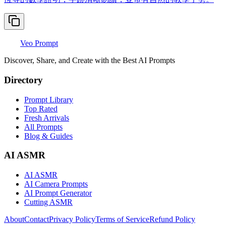
Veo Prompt
Discover, Share, and Create with the Best AI Prompts
Directory
Prompt Library
Top Rated
Fresh Arrivals
All Prompts
Blog & Guides
AI ASMR
AI ASMR
AI Camera Prompts
AI Prompt Generator
Cutting ASMR
About
Contact
Privacy Policy
Terms of Service
Refund Policy