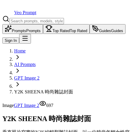
Veo Prompt
Prompts
Prompts
Top Rated
Top Rated
Guides
Guides
Sign In
Home
AI Prompts
GPT Image 2
Y2K SHEENA 時尚雜誌封面
Image
GPT Image 2
697
Y2K SHEENA 時尚雜誌封面