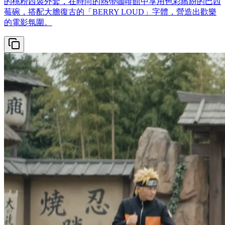
的桃粉西裝外套，在時尚的熱帶咖啡館中享用色彩繽紛的巴西
莓碗，搭配大膽復古的「BERRY LOUD」字體，營造出歡樂
的電影氛圍。