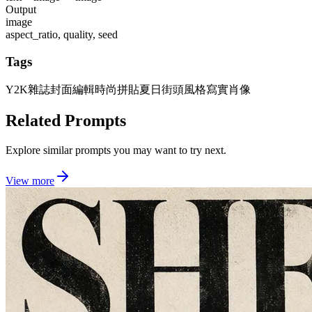
Output
image
aspect_ratio, quality, seed
Tags
Y2K雜誌封面
編輯時尚拼貼
夏日街頭風格
寫實肖像
Related Prompts
Explore similar prompts you may want to try next.
View more