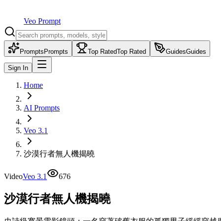
Veo Prompt
Prompts
Prompts
Top Rated
Top Rated
Guides
Guides
Sign In
Home
AI Prompts
Veo 3.1
沙漠行者無人機揭曉
Video
Veo 3.1
676
沙漠行者無人機揭曉