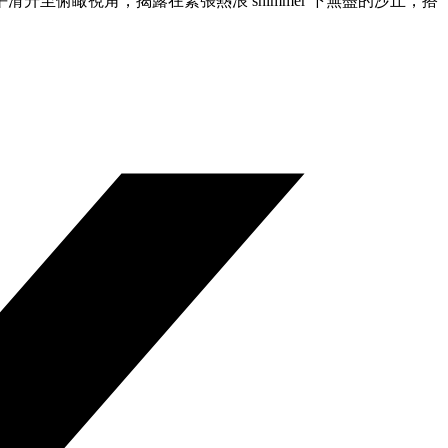
至俯瞰視角，揭露在緊張熱浪 shimmer 下無盡的沙丘，搭