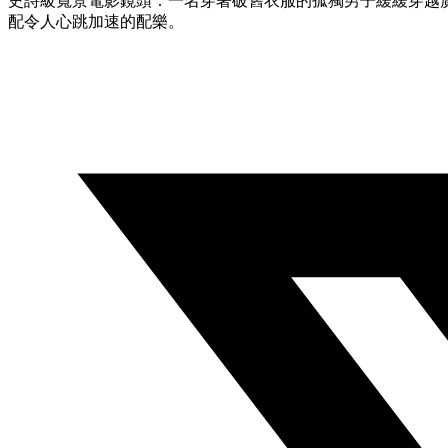
史詩級寬景電影鏡頭：一名穿著破舊衣服的孤獨男子緩緩穿越廣闊
配令人心跳加速的配樂。