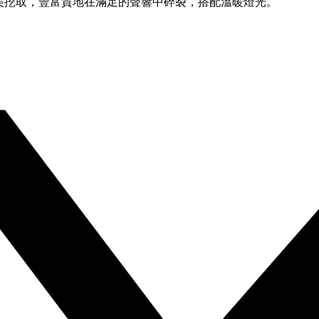
美挖取，豐富質地在滿足的聲響中碎裂，搭配溫暖燈光。