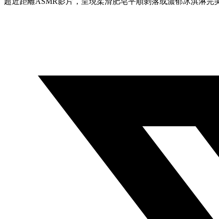
超近距離ASMR影片，呈現柔滑肥皂平順剝落或濃郁冰淇淋完