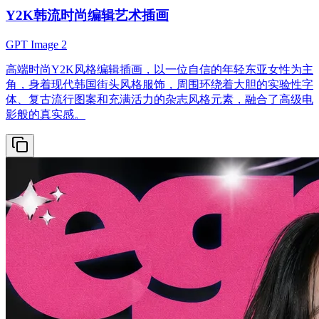
Y2K韩流时尚编辑艺术插画
GPT Image 2
高端时尚Y2K风格编辑插画，以一位自信的年轻东亚女性为主
角，身着现代韩国街头风格服饰，周围环绕着大胆的实验性字
体、复古流行图案和充满活力的杂志风格元素，融合了高级电
影般的真实感。