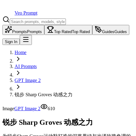
Veo Prompt
Prompts
Prompts
Top Rated
Top Rated
Guides
Guides
Sign In
Home
AI Prompts
GPT Image 2
锐步 Sharp Groves 动感之力
Image
GPT Image 2
610
锐步 Sharp Groves 动感之力