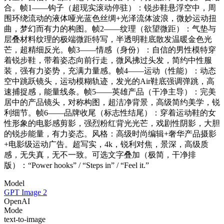
合。帧1——钩子（超现实滚动停驻）：锐步鞋悬浮空中，周
围环绕流动的液体哑光蓝色丝绸+光泽流体波浪，微妙运动扭
曲，梦幻而有力的构图。帧2——纹理（欲望微距）：气垫与
层叠材料纹理的极端微距特写，半透明鞋底散发温暖金色光
芒，超精细反光。帧3——情感（身份）：自信的男性模特穿
着锐步鞋，带着姿态向前行走，微风拂过头发，简约中性服
装，强有力姿势，充满力量感。帧4——运动（性能）：动态
空中跳跃镜头，运动模糊轨迹，发光的Air鞋底强调弹跳，高
速捕捉感，能量线条。帧5——英雄产品（干净主导）：完美
居中的产品镜头，对称构图，超洁净背景，高级简约美学，锐
利细节。帧6——品牌收尾（标志性结尾）：穿着运动鞋的女
性形象的电影感剪影，强烈粉红背光光芒，戏剧性阴影，大胆
的锐步能量，有力姿态。风格：高级时尚编辑+奢华产品摄影
+电影级运动广告。超写实，4k，锐利对焦，景深，高级质
感，无失真，无不一致。可选文字叠加（极简，干净排
版）：“Power hooks” / “Steps in” / “Feel it.”
Model
GPT Image 2
OpenAI
Mode
text-to-image