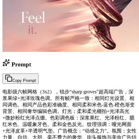
Prompt
Copy Prompt
电影级六帧网格（3x2），锐步“sharp groves”超高端广告，深
浆果绿+光泽玫瑰色调。所有帧严格一致：相同灯光设置、相
同调色、相同产品色彩准确度、相同柔和米色-蓝色-橙色渐变
背景、相同奢华编辑色调。灯光：柔和柔光棚拍+光泽高光
+微妙粉红光泽点缀。色彩调色板：深浆果红、光泽粉红、腮
红米色、温暖象牙色、柔和金色反光。纹理强调：哑光网面
+光泽皮革+半透明气垫。广告概念：“动感之力”。氛围：女性
力量、自信、大胆、毫不费力的奢华、街头服饰与美妆广告结