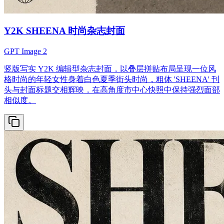
Y2K SHEENA 时尚杂志封面
GPT Image 2
竖版写实 Y2K 编辑型杂志封面，以叠层拼贴布局呈现一位风
格时尚的年轻女性身着白色夏季街头时尚，粗体 'SHEENA' 刊
头与封面标题交相辉映，在高角度市中心快照中保持强烈面部
相似度。