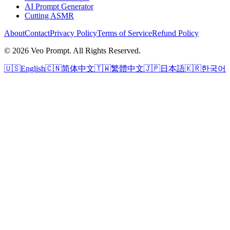
AI Prompt Generator
Cutting ASMR
About
Contact
Privacy Policy
Terms of Service
Refund Policy
© 2026 Veo Prompt. All Rights Reserved.
🇺🇸
English
🇨🇳
简体中文
🇹🇼
繁體中文
🇯🇵
日本語
🇰🇷
한국어