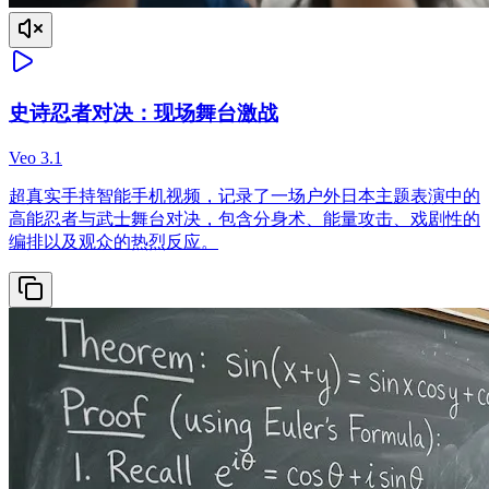
史诗忍者对决：现场舞台激战
Veo 3.1
超真实手持智能手机视频，记录了一场户外日本主题表演中的
高能忍者与武士舞台对决，包含分身术、能量攻击、戏剧性的
编排以及观众的热烈反应。