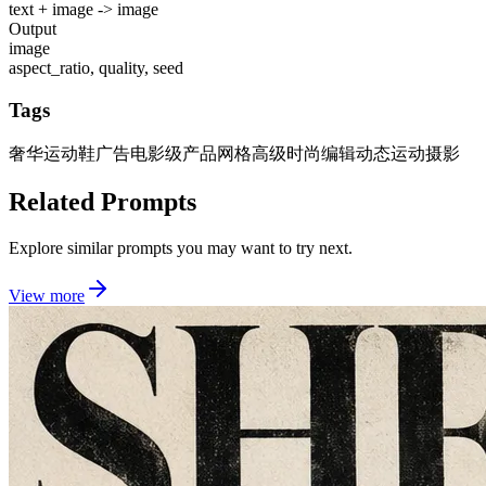
text + image -> image
Output
image
aspect_ratio, quality, seed
Tags
奢华运动鞋广告
电影级产品网格
高级时尚编辑
动态运动摄影
Related Prompts
Explore similar prompts you may want to try next.
View more