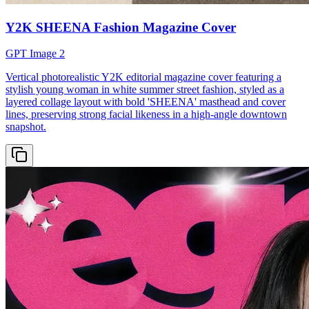
Y2K SHEENA Fashion Magazine Cover
GPT Image 2
Vertical photorealistic Y2K editorial magazine cover featuring a
stylish young woman in white summer street fashion, styled as a
layered collage layout with bold 'SHEENA' masthead and cover
lines, preserving strong facial likeness in a high-angle downtown
snapshot.