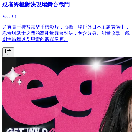
忍者終極對決現場舞台戰鬥
Veo 3.1
超真實手持智慧型手機影片，拍攝一場戶外日本主題表演中，
忍者與武士之間的高能量舞台對決，包含分身、能量攻擊、戲
劇性編舞以及興奮的觀眾反應。