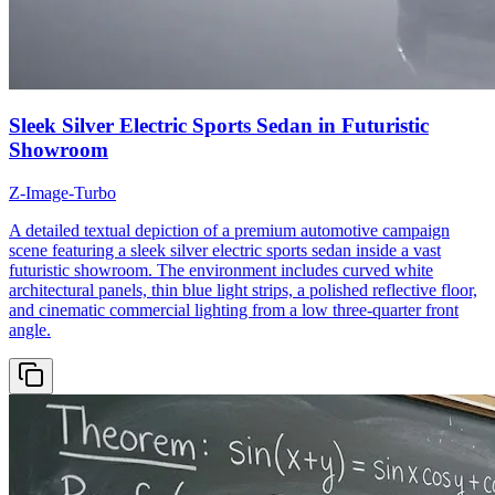
Sleek Silver Electric Sports Sedan in Futuristic
Showroom
Z-Image-Turbo
A detailed textual depiction of a premium automotive campaign
scene featuring a sleek silver electric sports sedan inside a vast
futuristic showroom. The environment includes curved white
architectural panels, thin blue light strips, a polished reflective floor,
and cinematic commercial lighting from a low three-quarter front
angle.