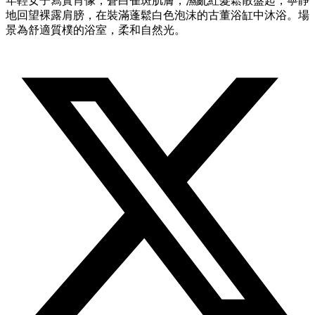
年輕女子寫實肖像，蒼白雀斑肌膚，濕亂紅髮鬆散盤起，寧靜
地回望裸露肩膀，在裝滿蓬鬆白色泡沫的古董浴缸中沐浴。場
景為舒適質樸的浴室，柔和自然光。