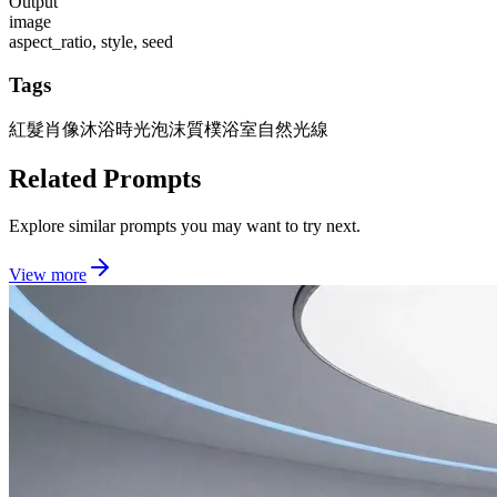
Output
image
aspect_ratio, style, seed
Tags
紅髮肖像
沐浴時光泡沫
質樸浴室
自然光線
Related Prompts
Explore similar prompts you may want to try next.
View more