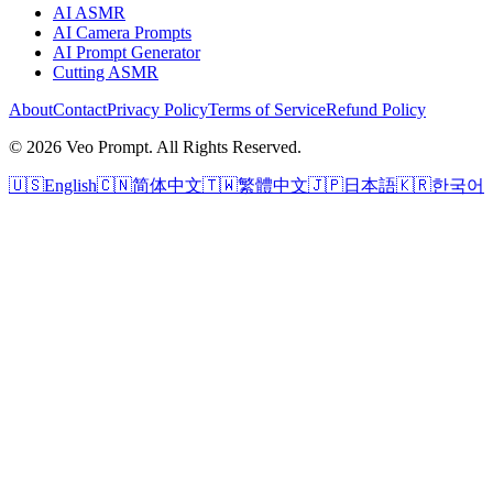
AI ASMR
AI Camera Prompts
AI Prompt Generator
Cutting ASMR
About
Contact
Privacy Policy
Terms of Service
Refund Policy
© 2026 Veo Prompt. All Rights Reserved.
🇺🇸
English
🇨🇳
简体中文
🇹🇼
繁體中文
🇯🇵
日本語
🇰🇷
한국어