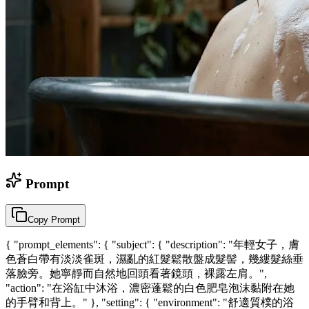
Prompt
Copy Prompt
{ "prompt_elements": { "subject": { "description": "年輕女子，膚
色蒼白帶有淡淡雀斑，濕亂的紅髮鬆散盤成髮髻，幾縷髮絲垂
落臉旁。她寧靜而自然地回頭看著鏡頭，裸露左肩。",
"action": "在浴缸中沐浴，濃密蓬鬆的白色肥皂泡沫黏附在她
的手臂和背上。" }, "setting": { "environment": "舒適質樸的浴