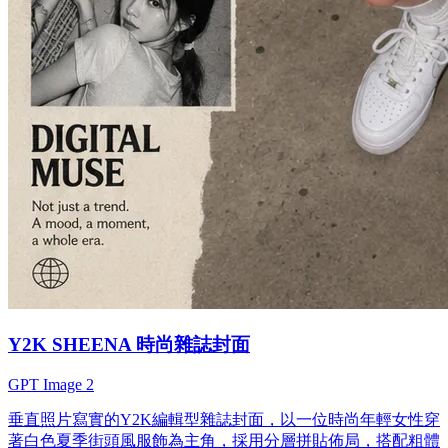
Y2K SHEENA 時尚雜誌封面
GPT Image 2
垂直照片寫實的Y2K編輯型雜誌封面，以一位時尚年輕女性穿
著白色夏季街頭風服飾為主角，採用分層拼貼佈局，搭配粗體