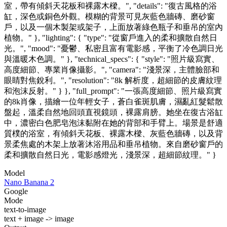
室，帶有傾斜天花板和裸露木樑。", "details": "復古風格的浴
缸，深色或銅色外觀。模糊的背景可見灰藍色牆磚、磨砂窗
戶，以及一個木製架或架子，上面放著綠色瓶子和垂吊的室內
植物。" }, "lighting": { "type": "從窗戶進入的柔和擴散自然日
光。", "mood": "憂鬱、私密且富有電影感，平衡了冷色調日光
與溫暖木色調。" }, "technical_specs": { "style": "照片級寫實、
高度細節、專業肖像攝影。", "camera": "淺景深，主體臉部和
眼睛對焦銳利。", "resolution": "8k 解析度，超細節的皮膚紋理
和泡沫反射。" } }, "full_prompt": "一張高度細節、照片級寫實
的8k肖像，描繪一位年輕女子，蒼白雀斑肌膚，濕亂紅髮鬆散
盤起，溫柔自然地回頭直視鏡頭，裸露肩膀。她坐在復古浴缸
中，濃密白色肥皂泡沫黏附在她的背部和手臂上。場景是舒適
質樸的浴室，有傾斜天花板、裸露木樑、灰藍色牆磚，以及背
景柔焦處的木架上放著沐浴用品和垂吊植物。來自磨砂窗戶的
柔和擴散自然日光，電影感燈光，淺景深，超細節紋理。" }
Model
Nano Banana 2
Google
Mode
text-to-image
text + image -> image