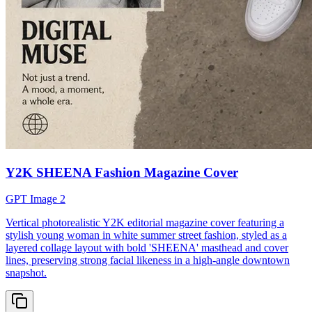
Y2K SHEENA Fashion Magazine Cover
GPT Image 2
Vertical photorealistic Y2K editorial magazine cover featuring a
stylish young woman in white summer street fashion, styled as a
layered collage layout with bold 'SHEENA' masthead and cover
lines, preserving strong facial likeness in a high-angle downtown
snapshot.