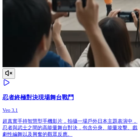
忍者終極對決現場舞台戰鬥
Veo 3.1
超真實手持智慧型手機影片，拍攝一場戶外日本主題表演中，
忍者與武士之間的高能量舞台對決，包含分身、能量攻擊、戲
劇性編舞以及興奮的觀眾反應。