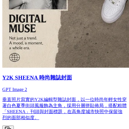
Y2K SHEENA 時尚雜誌封面
GPT Image 2
垂直照片寫實的Y2K編輯型雜誌封面，以一位時尚年輕女性穿
著白色夏季街頭風服飾為主角，採用分層拼貼佈局，搭配粗體
「SHEENA」刊頭與封面標題，在高角度城市快照中保留強
烈的面部相似度。