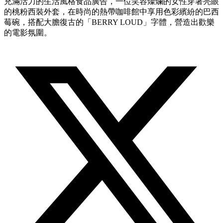
充滿活力的生活風格食品廣告，一位笑容燦爛的女性穿著亮眼
的桃粉西裝外套，在時尚的熱帶咖啡館中享用色彩繽紛的巴西
莓碗，搭配大膽復古的「BERRY LOUD」字體，營造出歡樂
的電影氛圍。