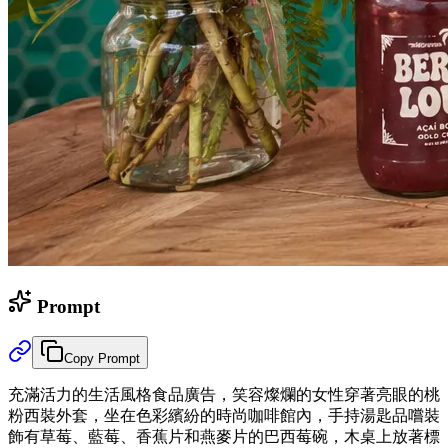
Prompt
Copy Prompt
充滿活力的生活風格食品廣告，笑容燦爛的女性穿著亮眼的桃
粉西裝外套，坐在色彩繽紛的時尚咖啡館內，手持湯匙品嚐裝
飾有草莓、藍莓、香蕉片和燕麥片的巴西莓碗，木桌上放著標