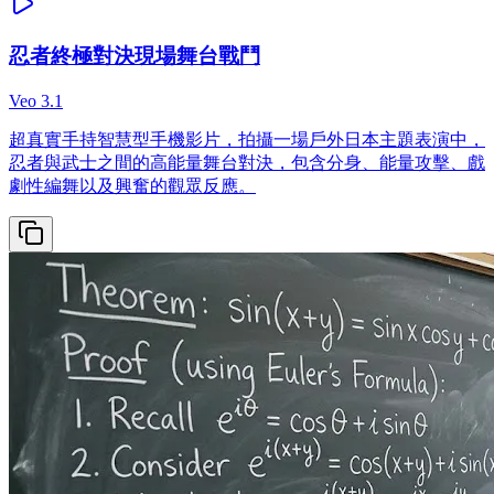
忍者終極對決現場舞台戰鬥
Veo 3.1
超真實手持智慧型手機影片，拍攝一場戶外日本主題表演中，
忍者與武士之間的高能量舞台對決，包含分身、能量攻擊、戲
劇性編舞以及興奮的觀眾反應。