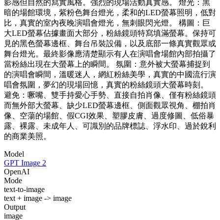
影感但自然的寫實風格。強烈的現場活動真實感。 燈光：黑
暗的場館環境，紫粉色舞台燈光，柔和的LED螢幕照明，低對
比，真實的室內夜晚演唱會燈光，無刺眼閃光燈。 構圖：巨
大LED螢幕佔據畫面大部分，粉絲鏡頭特寫填滿螢幕。保持可
見的黑色螢幕邊框、舞台吊裝設備，以及底部一條真實觀眾或
舞台燈光。最終影像應清楚顯示有人在演唱會場館內部拍攝了
當粉絲出現在大螢幕上的瞬間。 氛圍：意外被大螢幕捕捉到
的演唱會瞬間，溫暖迷人，網紅粉絲美學，真實的中國流行演
唱會氛圍，夢幻的現場回憶，真實的粉絲鏡頭大螢幕時刻。
避免：噘嘴、雙手持愛心手勢、直接自拍肖像、僅有粉絲鏡頭
而無外部大螢幕、缺少LED螢幕邊框、側面觀眾視角、棚拍肖
像、空蕩的場館、假CGI效果、塑膠皮膚、過度修圖、低俗暴
露、裸露、未成年人、可識別的品牌標誌、浮水印、過於銳利
的商業美照。
Model
GPT Image 2
OpenAI
Mode
text-to-image
text + image -> image
Output
image