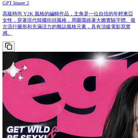
GPT Image 2
高級時尚 Y2K 風格的編輯作品，主角是一位自信的年輕東亞
女性，穿著現代韓國街頭風格，周圍環繞著大膽實驗字體、復
古流行圖形和充滿活力的雜誌風格元素，具有頂級電影寫實
感。