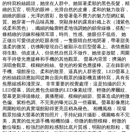
的特寫粉絲鏡頭，她坐在人群中。她留著柔順的黑色長髮，精
緻的五官，明亮的眼神，光滑自然的皮膚，柔和的魅力妝容，
細緻的眼線，光澤的唇彩，散發著毫不費力的魅力型網紅氣
質。她穿著一件品味高雅、突顯身材的露肩針織上衣（淺紫色
或柔和黑色），纖細的輪廓輕柔地強調她的鎖骨線條，搭配一
條精緻的項鍊和極簡耳環，時尚、性感、搶眼但不低俗。 她
正做出可愛俏皮的眨眼表情，一隻眼睛自然地閉著，帶著甜美
溫柔的微笑，彷彿剛發現自己被顯示在巨型螢幕上。表情應顯
得生動、俏皮迷人，但依然自然且不做作。她坐姿放鬆，周圍
有手持發光應援棒和手機的其他觀眾。 螢幕內背景：擠滿的
演唱會觀眾、模糊的粉絲、發光的粉紫色應援棒、正在錄影的
手機、場館座位、柔和的散景、逼真的人群密度。LED螢幕上
的粉絲鏡頭應如同從舞台面向觀眾的攝影機直播特寫，具有長
焦壓縮感和淺景深。 非常重要的視覺處理：這是拍攝的巨大
LED螢幕，因此應包含細微的LED像素紋理、輕微的摩爾紋、
螢幕更新掃描條紋、廣播壓縮、模糊的細節、螢幕造成的輕微
色偏、紫粉色調、不完美的曝光以及一些霧氣。螢幕影像應比
周圍較暗的真實場館顯得更亮且稍為褪色。 相機風格：現場
觀眾拍攝大螢幕的實拍照片，手持紀錄片攝影，構圖略有不完
美，真實的低光源手機/相機拍攝，些微的動態模糊，輕微的
數位噪點，較強烈的顆粒感類比底片質感，明顯的粗顆粒，電