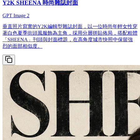
Y2K SHEENA 時尚雜誌封面
GPT Image 2
垂直照片寫實的Y2K編輯型雜誌封面，以一位時尚年輕女性穿
著白色夏季街頭風服飾為主角，採用分層拼貼佈局，搭配粗體
「SHEENA」刊頭與封面標題，在高角度城市快照中保留強
烈的面部相似度。