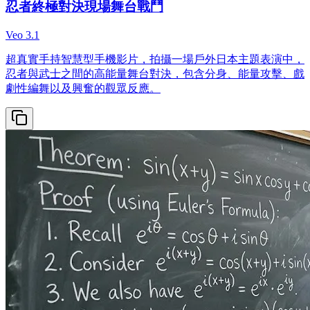
忍者終極對決現場舞台戰鬥
Veo 3.1
超真實手持智慧型手機影片，拍攝一場戶外日本主題表演中，
忍者與武士之間的高能量舞台對決，包含分身、能量攻擊、戲
劇性編舞以及興奮的觀眾反應。