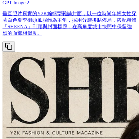
GPT Image 2
垂直照片寫實的Y2K編輯型雜誌封面，以一位時尚年輕女性穿
著白色夏季街頭風服飾為主角，採用分層拼貼佈局，搭配粗體
「SHEENA」刊頭與封面標題，在高角度城市快照中保留強
烈的面部相似度。