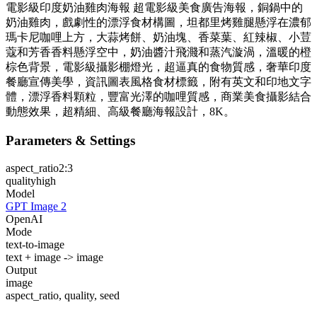
電影級印度奶油雞肉海報 超電影級美食廣告海報，銅鍋中的
奶油雞肉，戲劇性的漂浮食材構圖，坦都里烤雞腿懸浮在濃郁
瑪卡尼咖哩上方，大蒜烤餅、奶油塊、香菜葉、紅辣椒、小荳
蔻和芳香香料懸浮空中，奶油醬汁飛濺和蒸汽漩渦，溫暖的橙
棕色背景，電影級攝影棚燈光，超逼真的食物質感，奢華印度
餐廳宣傳美學，資訊圖表風格食材標籤，附有英文和印地文字
體，漂浮香料顆粒，豐富光澤的咖哩質感，商業美食攝影結合
動態效果，超精細、高級餐廳海報設計，8K。
Parameters & Settings
aspect_ratio
2:3
quality
high
Model
GPT Image 2
OpenAI
Mode
text-to-image
text + image -> image
Output
image
aspect_ratio, quality, seed