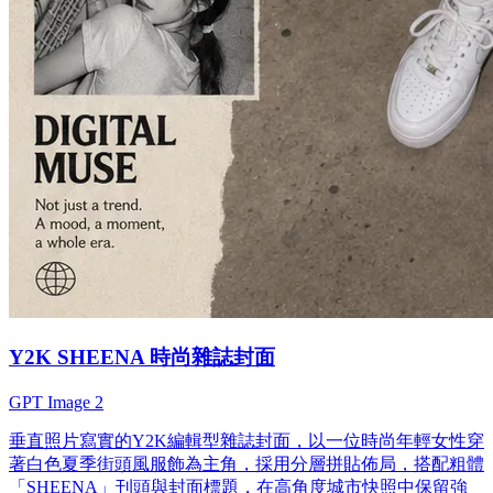
Y2K SHEENA 時尚雜誌封面
GPT Image 2
垂直照片寫實的Y2K編輯型雜誌封面，以一位時尚年輕女性穿
著白色夏季街頭風服飾為主角，採用分層拼貼佈局，搭配粗體
「SHEENA」刊頭與封面標題，在高角度城市快照中保留強