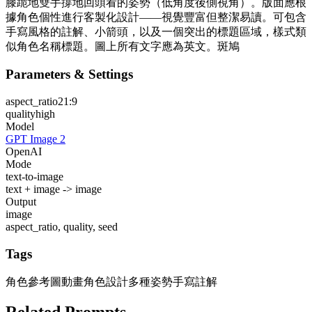
膝跪地雙手撐地回頭看的姿勢（低角度後側視角）。版面應根
據角色個性進行客製化設計——視覺豐富但整潔易讀。可包含
手寫風格的註解、小箭頭，以及一個突出的標題區域，樣式類
似角色名稱標題。圖上所有文字應為英文。斑鳩
Parameters & Settings
aspect_ratio
21:9
quality
high
Model
GPT Image 2
OpenAI
Mode
text-to-image
text + image -> image
Output
image
aspect_ratio, quality, seed
Tags
角色參考圖
動畫角色設計
多種姿勢
手寫註解