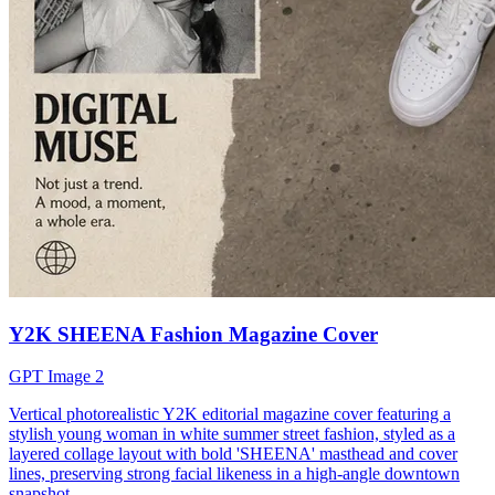
Y2K SHEENA Fashion Magazine Cover
GPT Image 2
Vertical photorealistic Y2K editorial magazine cover featuring a
stylish young woman in white summer street fashion, styled as a
layered collage layout with bold 'SHEENA' masthead and cover
lines, preserving strong facial likeness in a high-angle downtown
snapshot.