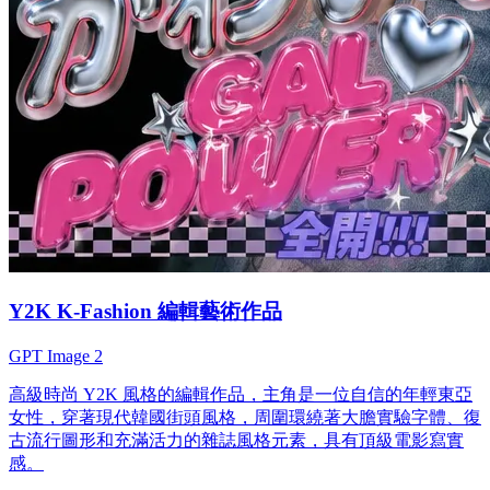
Y2K K-Fashion 編輯藝術作品
GPT Image 2
高級時尚 Y2K 風格的編輯作品，主角是一位自信的年輕東亞
女性，穿著現代韓國街頭風格，周圍環繞著大膽實驗字體、復
古流行圖形和充滿活力的雜誌風格元素，具有頂級電影寫實
感。