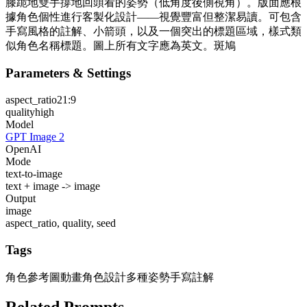
膝跪地雙手撐地回頭看的姿勢（低角度後側視角）。版面應根
據角色個性進行客製化設計——視覺豐富但整潔易讀。可包含
手寫風格的註解、小箭頭，以及一個突出的標題區域，樣式類
似角色名稱標題。圖上所有文字應為英文。斑鳩
Parameters & Settings
aspect_ratio
21:9
quality
high
Model
GPT Image 2
OpenAI
Mode
text-to-image
text + image -> image
Output
image
aspect_ratio, quality, seed
Tags
角色參考圖
動畫角色設計
多種姿勢
手寫註解