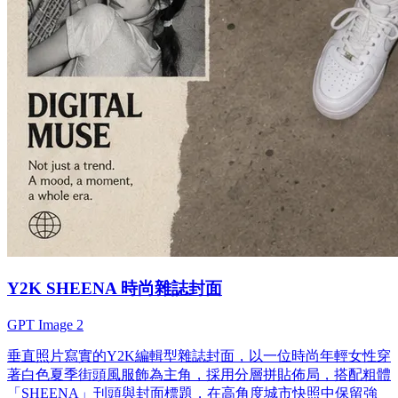
Y2K SHEENA 時尚雜誌封面
GPT Image 2
垂直照片寫實的Y2K編輯型雜誌封面，以一位時尚年輕女性穿
著白色夏季街頭風服飾為主角，採用分層拼貼佈局，搭配粗體
「SHEENA」刊頭與封面標題，在高角度城市快照中保留強