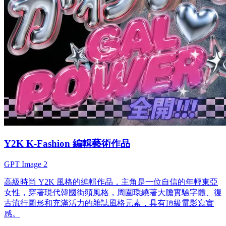
Y2K K-Fashion 編輯藝術作品
GPT Image 2
高級時尚 Y2K 風格的編輯作品，主角是一位自信的年輕東亞
女性，穿著現代韓國街頭風格，周圍環繞著大膽實驗字體、復
古流行圖形和充滿活力的雜誌風格元素，具有頂級電影寫實
感。