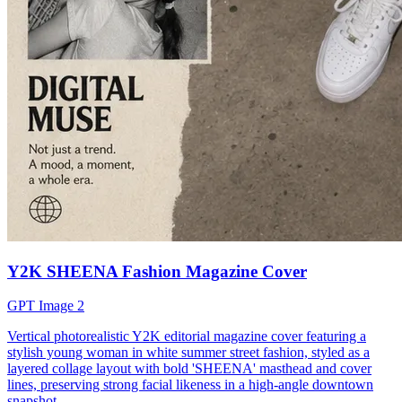
Y2K SHEENA Fashion Magazine Cover
GPT Image 2
Vertical photorealistic Y2K editorial magazine cover featuring a
stylish young woman in white summer street fashion, styled as a
layered collage layout with bold 'SHEENA' masthead and cover
lines, preserving strong facial likeness in a high-angle downtown
snapshot.