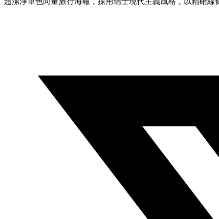
超潔淨單色向量旅行海報，採用瑞士現代主義風格，以精確線