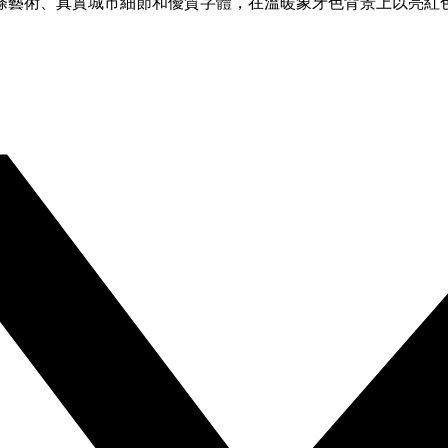
條藝術、真實城市細節和優質字體，在溫暖象牙色背景上以亮紅