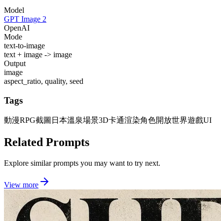
Model
GPT Image 2
OpenAI
Mode
text-to-image
text + image -> image
Output
image
aspect_ratio, quality, seed
Tags
動漫RPG截圖
日本溫泉場景
3D卡通渲染角色
開放世界遊戲UI
Related Prompts
Explore similar prompts you may want to try next.
View more