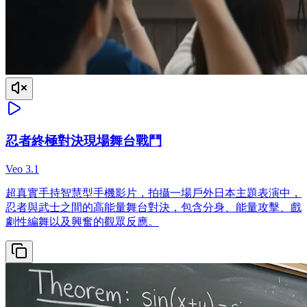
忍者終極對決現場舞台戰鬥
Veo 3.1
超真實手持智慧型手機影片，拍攝一場戶外日本主題表演中，
忍者與武士之間的高能量舞台對決，包含分身、能量攻擊、戲
劇性編舞以及興奮的觀眾反應。