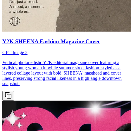
Y2K SHEENA Fashion Magazine Cover
GPT Image 2
Vertical photorealistic Y2K editorial magazine cover featuring a
stylish young woman in white summer street fashion, styled as a
layered collage layout with bold 'SHEENA' masthead and cover
lines, preserving strong facial likeness in a high-angle downtown
snapshot.