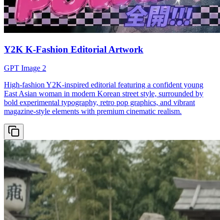
Y2K K-Fashion Editorial Artwork
GPT Image 2
High-fashion Y2K-inspired editorial featuring a confident young
East Asian woman in modern Korean street style, surrounded by
bold experimental typography, retro pop graphics, and vibrant
magazine-style elements with premium cinematic realism.