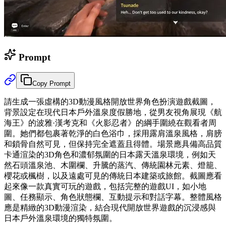
Prompt
Copy Prompt
請生成一張虛構的3D動漫風格開放世界角色扮演遊戲截圖，
背景設定在現代日本戶外溫泉度假勝地，從男友視角展現《航
海王》的波雅·漢考克和《火影忍者》的綱手圍繞在觀看者周
圍。她們都包裹著乾淨的白色浴巾，採用露肩溫泉風格，肩膀
和鎖骨自然可見，但保持完全遮蓋且得體。場景應具備高品質
卡通渲染的3D角色和濃郁氛圍的日本露天溫泉環境，例如天
然石頭溫泉池、木圍欄、升騰的蒸汽、傳統園林元素、燈籠、
櫻花或楓樹，以及遠處可見的傳統日本建築或旅館。截圖應看
起來像一款真實可玩的遊戲，包括完整的遊戲UI，如小地
圖、任務顯示、角色狀態欄、互動提示和對話字幕。整體風格
應是精緻的3D動漫渲染，結合現代開放世界遊戲的沉浸感與
日本戶外溫泉環境的獨特氛圍。