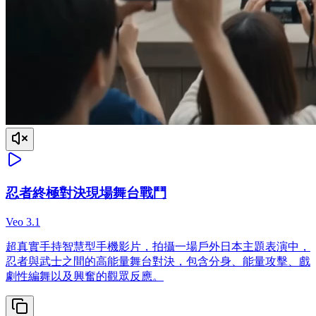
忍者終極對決現場舞台戰鬥
Veo 3.1
超真實手持智慧型手機影片，拍攝一場戶外日本主題表演中，
忍者與武士之間的高能量舞台對決，包含分身、能量攻擊、戲
劇性編舞以及興奮的觀眾反應。