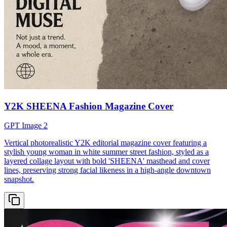
Y2K SHEENA Fashion Magazine Cover
GPT Image 2
Vertical photorealistic Y2K editorial magazine cover featuring a
stylish young woman in white summer street fashion, styled as a
layered collage layout with bold 'SHEENA' masthead and cover
lines, preserving strong facial likeness in a high-angle downtown
snapshot.