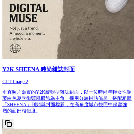
Y2K SHEENA 時尚雜誌封面
GPT Image 2
垂直照片寫實的Y2K編輯型雜誌封面，以一位時尚年輕女性穿
著白色夏季街頭風服飾為主角，採用分層拼貼佈局，搭配粗體
「SHEENA」刊頭與封面標題，在高角度城市快照中保留強
烈的面部相似度。