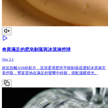
奇異滿足的肥皂剝落與冰淇淋挖球
Veo 3.1
超近距離ASMR影片，呈現柔滑肥皂平順剝落或濃郁冰淇淋完
美挖取，豐富質地在滿足的聲響中碎裂，搭配溫暖燈光。