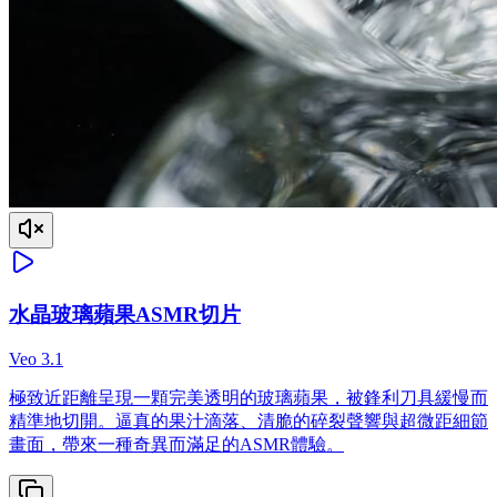
水晶玻璃蘋果ASMR切片
Veo 3.1
極致近距離呈現一顆完美透明的玻璃蘋果，被鋒利刀具緩慢而
精準地切開。逼真的果汁滴落、清脆的碎裂聲響與超微距細節
畫面，帶來一種奇異而滿足的ASMR體驗。