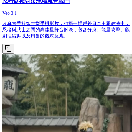
忍者終極對決現場舞台戰鬥
Veo 3.1
超真實手持智慧型手機影片，拍攝一場戶外日本主題表演中，
忍者與武士之間的高能量舞台對決，包含分身、能量攻擊、戲
劇性編舞以及興奮的觀眾反應。