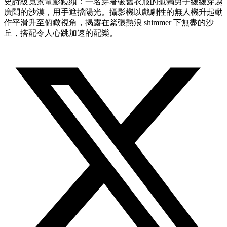
史詩級寬景電影鏡頭：一名穿著破舊衣服的孤獨男子緩緩穿越
廣闊的沙漠，用手遮擋陽光。攝影機以戲劇性的無人機升起動
作平滑升至俯瞰視角，揭露在緊張熱浪 shimmer 下無盡的沙
丘，搭配令人心跳加速的配樂。