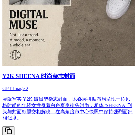
Y2K SHEENA 时尚杂志封面
GPT Image 2
竖版写实 Y2K 编辑型杂志封面，以叠层拼贴布局呈现一位风
格时尚的年轻女性身着白色夏季街头时尚，粗体 'SHEENA' 刊
头与封面标题交相辉映，在高角度市中心快照中保持强烈面部
相似度。