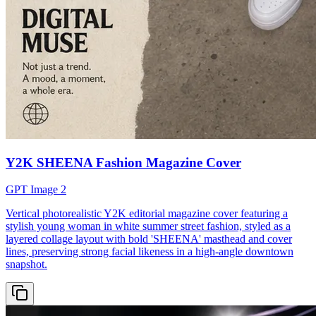
Y2K SHEENA Fashion Magazine Cover
GPT Image 2
Vertical photorealistic Y2K editorial magazine cover featuring a
stylish young woman in white summer street fashion, styled as a
layered collage layout with bold 'SHEENA' masthead and cover
lines, preserving strong facial likeness in a high-angle downtown
snapshot.