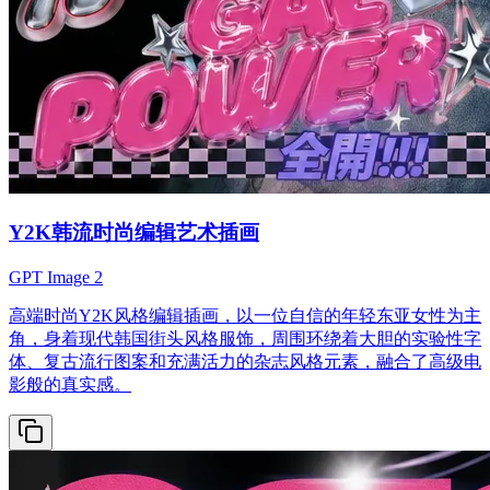
Y2K韩流时尚编辑艺术插画
GPT Image 2
高端时尚Y2K风格编辑插画，以一位自信的年轻东亚女性为主
角，身着现代韩国街头风格服饰，周围环绕着大胆的实验性字
体、复古流行图案和充满活力的杂志风格元素，融合了高级电
影般的真实感。