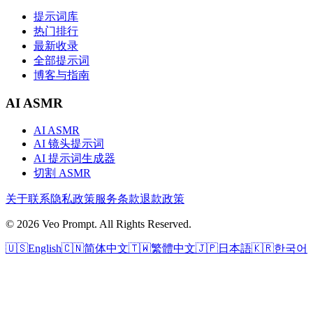
提示词库
热门排行
最新收录
全部提示词
博客与指南
AI ASMR
AI ASMR
AI 镜头提示词
AI 提示词生成器
切割 ASMR
关于
联系
隐私政策
服务条款
退款政策
© 2026 Veo Prompt. All Rights Reserved.
🇺🇸
English
🇨🇳
简体中文
🇹🇼
繁體中文
🇯🇵
日本語
🇰🇷
한국어